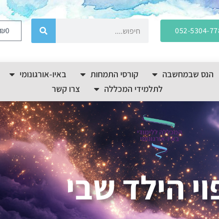
₪
0
052-5304-77
הנס שבמחשבה
קורסי התמחות
באיו-אורגונומי
לתלמידי המכללה
צרו קשר
וי הילד שבי