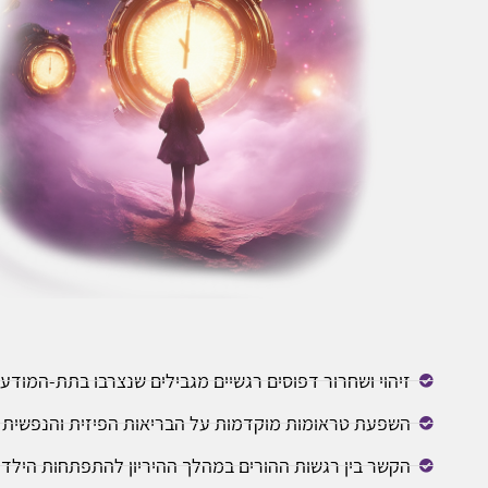
זיהוי ושחרור דפוסים רגשיים מגבילים שנצרבו בתת-המודע
השפעת טראומות מוקדמות על הבריאות הפיזית והנפשית
הקשר בין רגשות ההורים במהלך ההיריון להתפתחות הילד