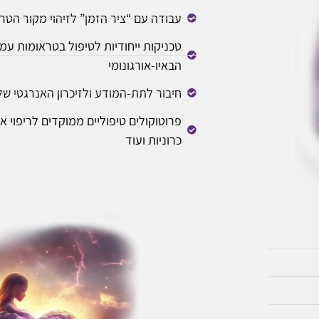
עבודה עם “ציר הזמן” לזיהוי מקור הטר
טכניקות ייחודיות לטיפול בטראומות ע
הבאיו-אורגונומי
חיבור לתת-המודע ולזיכרון האנרגטי ש
פרוטוקולים טיפוליים ממוקדים לריפוי 
כרוניות ועוד