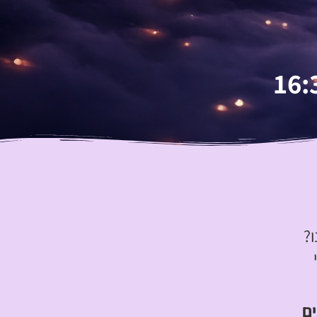
ו?
ים