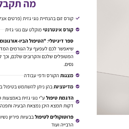
מה תקבלו
קורס זום בהנחיית נוגי גזית (פרטים אצל
קורס אינטרנטי
מוקלט עם נוגי גזית
ספר דיגיטלי
:
"הטיפול הביו-אורגונומ
שיאפשר לכם לעפעף על הגורמים המדוי
המטופלים שלכם והקרובים שלכם, וכך ל
נסים.
מצגות
הקורס ודפי עבודה
מדיטציות
בהן ניתן להשתמש בטיפול ב
הדגמת טיפול
ע"י נוגי גזית באמצעות 
דקות תמצא היכן נמצאת הבעיה ותפנה 
פרוטוקולים לטיפול
בבעיות פיריון נשי
הרבייה ועוד