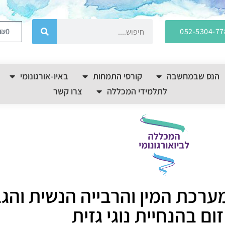
₪
0
052-5304-77
הנס שבמחשבה
קורסי התמחות
באיו-אורגונומי
לתלמידי המכללה
צרו קשר
רכת המין והרבייה הנשית והג
ום בהנחיית נוגי גזית