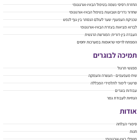
החזרת רסיסי נשמה בטיפול הבאיו-אורגונומי
שחרור נדרים ושבועות בטיפול הבאיו-אורגונומי
טכניקת העפעוף: שער לעולם הנסתר בין גוף לנפש
לברוא מציאות בעזרת הבאיו-אורגונומי
העברה בין-דורית: המורשת הרגשית
המפתח לריפוי טראומות במערכות יחסים
תמיכה לבוגרים
מפגשי תרגול
שיח מעפעפים - העשרה והעמקה
סרטוני לימוד לתלמידי המכללה
עבודות בוגרים
הנחיות לעבודת גמר
אודות
סיפורי הצלחה
חנות
מטפלי באיו-אורגונומי