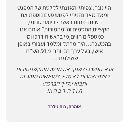
היי נוגה. צפיתי והאזנתי לקלטת של המפגש
ומאד מאד נהניתי לפגוש פעם נוספת את
השיח הפתוח באשר לביואורגונומי,
הקשיים,החסמים וה”מהמורות” אותם אנו
כמטפלים חווים,מי בראשית דרכו ומי
בהמשכה…היה מרתק ומלמד ועבורי באופן
אישי, בעל ערך רב יותר מ 50 הש”ח
ששילמתי…
אנא המשיכי לשתף את מי שכמותי,שמסיבות
כאלה ואחרות לא מגיע למפגשים מסוג זה
ותבוא עלייך הברכה!
ת ו ד ה ר ב ה !!!
אוהבת, רות גילבר