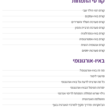
קורסי התמחות
קורס רפוי הילד שבי
קורס באיו-עסקים
קורס מערכת השלד והשרירים
קורס מערכת הרבייה והמין
קורס באיו-נומרולוגיה
קורס באיו-אסטרונומיה
קורס אנטומיה רגשית
קורס מערכות יחסים
באיו-אורגונומי
מה זה באיו-אורגונומי?
סרטוני לימוד
כל מה שרצית לדעת על באיו-אורגונומי
יסודות הטיפול הבאיו-אורגונומי
גילוי שורש המחלה: המפתח לריפוי אנרגטי
ההשלמה האנרגטית
הצ’אקרות: מדריך מקיף למרכזי האנרגיה בגוף