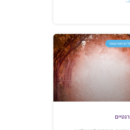
 »
ל הביואורגונומי
רגטיים