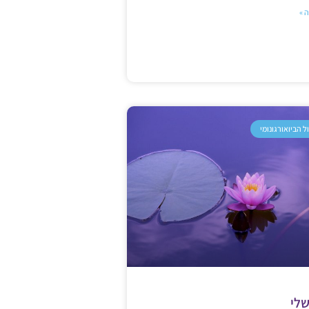
 »
ל הביואורגונומי
שלי