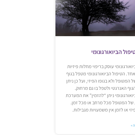
יפול הביואורגונומי
ואורגונומי עוסק בריפוי מחלות פיזיות
חד. הטיפול הביואורגונומי מטפל בגוף
 המטופל ולא בגופו הפיזי, ועל כן ניתן
גוף האנרגטי ולטפל בו גם מרחוק.
ואורגונומי ניתן “להזמין” את המערכת
של המטופל מכל מרחב או מכל זמן.
י או לזמן אין משמעויות מגבילות.
 »