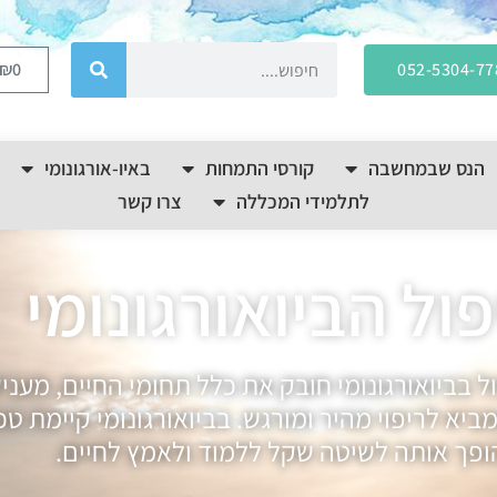
₪
0
052-5304-77
הנס שבמחשבה
קורסי התמחות
באיו-אורגונומי
לתלמידי המכללה
צרו קשר
ול הביואורגונומי
 בביואורגונומי חובק את כלל תחומי החיים, מעניק
יא לריפוי מהיר ומורגש. בביואורגונומי קיימת ט
הופך אותה לשיטה שקל ללמוד ולאמץ לחיים.