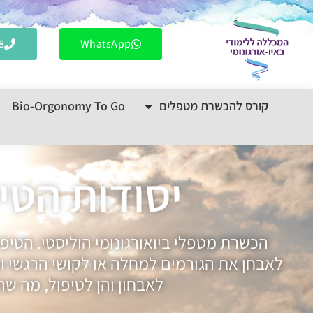
לתוכן
8
WhatsApp
קורס להכשרת מטפלים
Bio-Orgonomy To Go
יסודות הטיפ
הכשרת מטפלי ביואורגונומי הוליסטי. הטיפול
לאבחן את הגורמים למחלה או לקושי הרגשי ומב
לאבחון והן לטיפול, מה ש