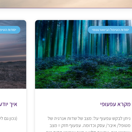
יסודות הטיפול הביואורגונומי
יסודות הטיפו
מקרא עפעופי
איך יוד
ניתן לבקש עפעוף על: מצב של שדות אנרגיה של
(נכון גם לע
מטופל/ איבר/ עסק וכדומה. עפעוף חזק = מצב