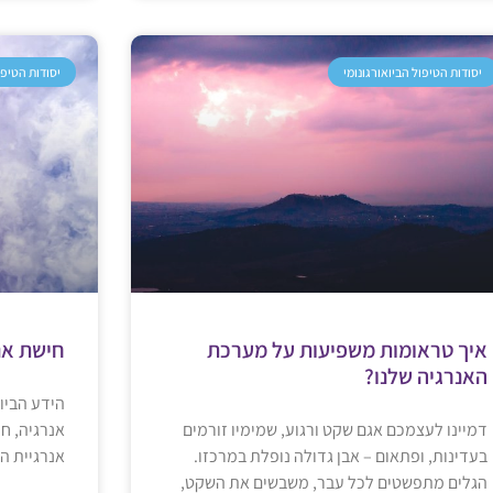
יסודות הטיפול הביואורגונומי
יסודות הטיפו
איך טראומות משפיעות על מערכת
חישת אנ
האנרגיה שלנו?
הידע הביו
דמיינו לעצמכם אגם שקט ורגוע, שמימיו זורמים
אנרגיה, חי
בעדינות, ופתאום – אבן גדולה נופלת במרכזו.
אנרגיית הח
הגלים מתפשטים לכל עבר, משבשים את השקט,