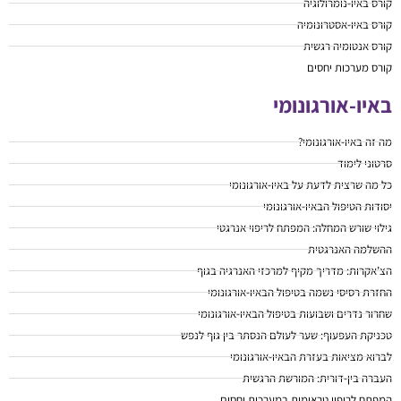
קורס באיו-נומרולוגיה
קורס באיו-אסטרונומיה
קורס אנטומיה רגשית
קורס מערכות יחסים
באיו-אורגונומי
מה זה באיו-אורגונומי?
סרטוני לימוד
כל מה שרצית לדעת על באיו-אורגונומי
יסודות הטיפול הבאיו-אורגונומי
גילוי שורש המחלה: המפתח לריפוי אנרגטי
ההשלמה האנרגטית
הצ’אקרות: מדריך מקיף למרכזי האנרגיה בגוף
החזרת רסיסי נשמה בטיפול הבאיו-אורגונומי
שחרור נדרים ושבועות בטיפול הבאיו-אורגונומי
טכניקת העפעוף: שער לעולם הנסתר בין גוף לנפש
לברוא מציאות בעזרת הבאיו-אורגונומי
העברה בין-דורית: המורשת הרגשית
המפתח לריפוי טראומות במערכות יחסים