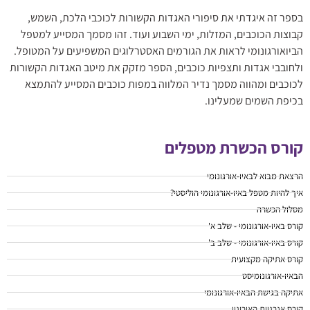
בספר זה איגדתי את סיפורי האגדות הקשורות לכוכבי הלכת, השמש,
קבוצות הכוכבים, המזלות, ימי השבוע ועוד. זהו מסמך המסייע למטפל
הביואורגונומי לראות את הגורמים האסטרלוגים המשפיעים על המטופל.
ולחובבי אגדות ותצפיות כוכבים, הספר מזקק את מיטב האגדות הקשורות
לכוכבים ומהווה מסמך נדיר המלווה במפות כוכבים המסייע להתמצא
בכיפת השמים שמעלינו.
קורס הכשרת מטפלים
הרצאת מבוא לבאיו-אורגונומי
איך להיות מטפל באיו-אורגונומי הוליסטי?
מסלול הכשרה
קורס באיו-אורגונומי - שלב א'
קורס באיו-אורגונומי - שלב ב'
קורס אתיקה מקצועית
הבאיו-אורגונומיסט
אתיקה בגישת הבאיו-אורגונומי
קורס אנרגיית האורוגון