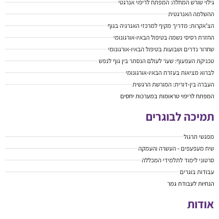
גילוי שורש המחלה: המפתח לריפוי אנרגטי
ההשלמה האנרגטית
הצ’אקרות: מדריך מקיף למרכזי האנרגיה בגוף
החזרת רסיסי נשמה בטיפול הבאיו-אורגונומי
שחרור נדרים ושבועות בטיפול הבאיו-אורגונומי
טכניקת העפעוף: שער לעולם הנסתר בין גוף לנפש
לברוא מציאות בעזרת הבאיו-אורגונומי
העברה בין-דורית: המורשת הרגשית
המפתח לריפוי טראומות במערכות יחסים
תמיכה לבוגרים
מפגשי תרגול
שיח מעפעפים - העשרה והעמקה
סרטוני לימוד לתלמידי המכללה
עבודות בוגרים
הנחיות לעבודת גמר
אודות