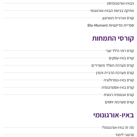
הבאיו-אורגונומיסט
אתיקה בגישת הבאיו-אורגונומי
קורס אנרגיית האורוגון
ספריית מדיטציות BIo-Moment
קורסי התמחות
קורס רפוי הילד שבי
קורס באיו-עסקים
קורס מערכת השלד והשרירים
קורס מערכת הרבייה והמין
קורס באיו-נומרולוגיה
קורס באיו-אסטרונומיה
קורס אנטומיה רגשית
קורס מערכות יחסים
באיו-אורגונומי
מה זה באיו-אורגונומי?
סרטוני לימוד