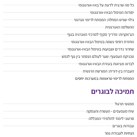
כל מה שרצית לדעת על באיו-אורגונומי
יסודות הטיפול הבאיו-אורגונומי
גילוי שורש המחלה: המפתח לריפוי אנרגטי
ההשלמה האנרגטית
הצ’אקרות: מדריך מקיף למרכזי האנרגיה בגוף
החזרת רסיסי נשמה בטיפול הבאיו-אורגונומי
שחרור נדרים ושבועות בטיפול הבאיו-אורגונומי
טכניקת העפעוף: שער לעולם הנסתר בין גוף לנפש
לברוא מציאות בעזרת הבאיו-אורגונומי
העברה בין-דורית: המורשת הרגשית
המפתח לריפוי טראומות במערכות יחסים
תמיכה לבוגרים
מפגשי תרגול
שיח מעפעפים - העשרה והעמקה
סרטוני לימוד לתלמידי המכללה
עבודות בוגרים
הנחיות לעבודת גמר