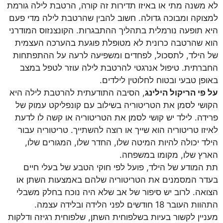
לא משנה מתי או באיזו תדירות זה קורה, הרטבת לילה גורמת
למצוקה ומבוכה גדולה. חשוב להבין שהרטבת לילה מדי פעם
היא תופעה נורמלית בתהליך ההתבגרות. הקונצנזוס המודרני
הוא שהרטבה כרונית לא מטופלת פוגעת בהערכה העצמית
של הילד, לתסכול, לפחדים ומשפיעה לרעה על ההתפתחות
החברתית. טיפול אנרגטי להרטבת לילה עוזר לטפל במצב
באופן טבעי ובטוח לחלוטין לילדים.
על פי הריקול הילינג
, הסיבה התודעתית להרטבת לילה היא
הקושי לסמן את הטריטוריה בשילוב עם קונפליקט עמוק של
פרידה. לילד יש קושי לסמן את הטריטוריה או קשה לו לדעת
לאיזו טריטוריה הוא שייך או רוצה להשתייך. טריטוריה עבור
הילד יכולה להיות המיטה שלו, החדר שלו, המגורים שלו,
הארץ שלו, מקומו במשפחה.
תת המודע של הילד, פועל לפי חוקי הטבע של בעלי חיים
בעדר המסמנים את הטריטוריה שלהם באמצעות השתן או
הצואה. לרוב יש סיפור של אב שלא היה נוכח בחלק משבלי
התהוות העובר 18 חודשים לפני הלידה ובלידה עצמה.
מעניין לקשור בעיות בשלפוחית השתן, שלפוחית רגיזה ודלקות