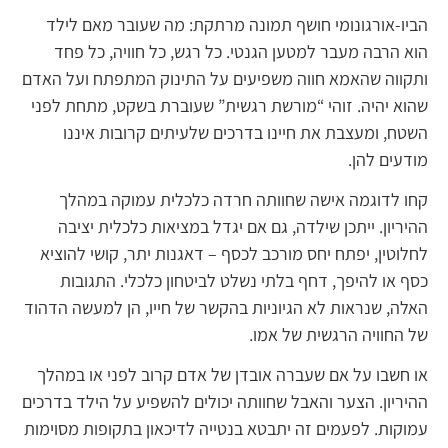
הביו-אורגונומי חושף תמונה מרתקת: מה שעובר מאם לילד
הוא הרבה מעבר למטען הגנטי. כל רגש, כל חוויה, כל פחד
ותקווה שהאמא חווה משפיעים על התינוק המתפתח ועל האדם
שהוא יהיה. זוהי “מורשת רגשית” שעוברת בשקט, מתחת לפני
השטח, ומעצבת את חיינו בדרכים שלעיתים קרובות איננו
מודעים להן.
קחו לדוגמה אישה שחוותה חרדה כלכלית עמוקה במהלך
ההיריון. ייתכן שילדה, גם אם יגדל במציאות כלכלית יציבה
לחלוטין, יפתח יחס מורכב לכסף – דאגנות יתר, קושי להוציא
כסף או להיפך, דחף בלתי נשלט לביטחון כלכלי. התגובות
האלה, שנראות לא הגיוניות בהקשר של חייו, הן למעשה הדהוד
של החוויה הרגשית של אמו.
או חשבו על אם שעברה אובדן של אדם קרוב לפני או במהלך
ההיריון. הצער והאבל שחוותה יכולים להשפיע על הילד בדרכים
עמוקות. לפעמים זה יתבטא בנטייה לדיכאון בתקופות מסוימות