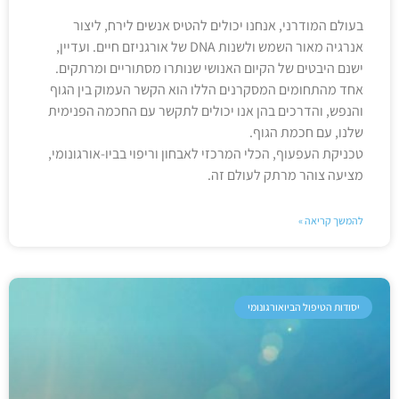
בעולם המודרני, אנחנו יכולים להטיס אנשים לירח, ליצור
אנרגיה מאור השמש ולשנות DNA של אורגניזם חיים. ועדיין,
ישנם היבטים של הקיום האנושי שנותרו מסתוריים ומרתקים.
אחד מהתחומים המסקרנים הללו הוא הקשר העמוק בין הגוף
והנפש, והדרכים בהן אנו יכולים לתקשר עם החכמה הפנימית
שלנו, עם חכמת הגוף.
טכניקת העפעוף, הכלי המרכזי לאבחון וריפוי בביו-אורגונומי,
מציעה צוהר מרתק לעולם זה.
להמשך קריאה »
יסודות הטיפול הביואורגונומי