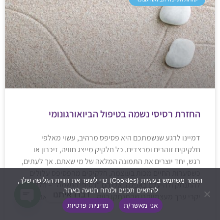
החזרת רסיסי נשמה בטיפול הביואורגונומי
דמיינו לרגע שנשמתכם היא פסיפס מרהיב, עשוי מאלפי
חלקיקים זוהרים ומרצדים. כל חלקיק מייצג חוויה, זיכרון או
רגש, יחד יוצרים את התמונה המלאה של מי שאתם. אך לעתים,
כשסערות החיים מכות בעוצמה, חלקיקים מהפסיפס עלולים
האתר משתמש בעוגיות (Cookies) כדי לשפר את חוויית הגלישה שלך,
להתנתק ולהיעלם באפלה. אלו הם “רסיסי הנשמה” – חלקים
להתאים תכנים ולנתח תנועה באתר.
דברו איתנו
יקרי ערך מעצמיותנו שהתנתקו בעקבות טראומה או כאב עמוק.
אני מאשר/ת
מדיניות פרטיות
Open