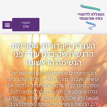
לתוכן
המנוי
שלך
העברה בין-דורית: המורשת
הרגשית שקיבלנו עוד לפני
הנשימה הראשונה
רובנו מאמינים שמי שאנחנו היום הוא תוצר של
החוויות שעברנו במהלך חיינו – הילדות שלנו, בית
הספר, החברים, ההצלחות והאכזבות. אבל מה אם
נגלה שהמסע שלנו התחיל הרבה לפני שנולדנו?
מה אם נדע שכבר בזמן ההיריון, ואפילו עוד קודם
לכן, הרגשות והחוויות של אמותינו התחילו לעצב