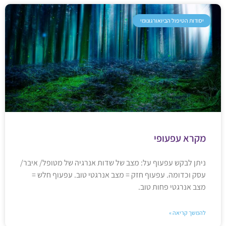
יסודות הטיפול הביואורגונומי
מקרא עפעופי
ניתן לבקש עפעוף על: מצב של שדות אנרגיה של מטופל/ איבר/
עסק וכדומה. עפעוף חזק = מצב אנרגטי טוב. עפעוף חלש =
מצב אנרגטי פחות טוב.
להמשך קריאה »