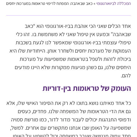
המכללה לביואורגונומי
»
כאב שבאהבה: המפתח לריפוי טראומות במערכות יחסים
אחד הכלים שאני הכי אוהבת בביו-אורגונומי הוא “כאב
שבאהבה” וכמעט אין טיפול שאני לא משתמשת בו. זהו כלי
טיפולי עוצמתי בביו-אורגונומי שמאפשר לנו לגעת בשכבות
העמוקות של מערכות יחסים ולשחרר אותן. הייחודיות שלו היא
ביכולת לזהות ולטפל בטראומות שמשפיעות על מערכות
היחסים שלנו, גם כשהן מגיעות ממקורות שלא היינו מודעים
להם.
העומק של טראומות בין-דוריות
כל אחד מאיתנו נושא בתוכו לא רק את הסיפור האישי שלו, אלא
גם את הדי הטראומות של המשפחה שלנו. פחדים, כעסים
ודפוסי התנהגות יכולים לעבור מדור לדור, כמו מורשת סמויה
שמשפיעה על האופן שבו אנחנו מתקשרים עם אחרים. למשל,
פחד עמוק מנטישה שעבר במשפחה יכול להשפיע על האופן