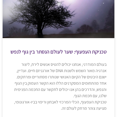
טכניקת העפעוף: שער לעולם הנסתר בין גוף לנפש
בעולם המודרני, אנחנו יכולים להטיס אנשים לירח, ליצור
אנרגיה מאור השמש ולשנות DNA של אורגניזם חיים. ועדיין,
ישנם היבטים של הקיום האנושי שנותרו מסתוריים ומרתקים.
אחד מהתחומים המסקרנים הללו הוא הקשר העמוק בין הגוף
והנפש, והדרכים בהן אנו יכולים לתקשר עם החכמה הפנימית
שלנו, עם חכמת הגוף.
טכניקת העפעוף, הכלי המרכזי לאבחון וריפוי בביו-אורגונומי,
מציעה צוהר מרתק לעולם זה.