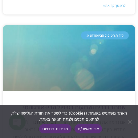
להמשך קריאה »
יסודות הטיפול הביואורגונומי
שחרור נדרים ושבועות בטיפול הביו-אורגונומי
האתר משתמש בעוגיות (Cookies) כדי לשפר את חוויית הגלישה שלך,
להתאים תכנים ולנתח תנועה באתר.
דברו איתנו
אם נדמה את החיים שלך לספר, הרי שדפיו נכתבים בכל רגע
אני מאשר/ת
מדיניות פרטיות
מחדש. בין דפי הספר הזה, מסתתרות מילים בלתי נראות –
Open
הבטחות, נדרים ושבועות שלקחת על עצמך, לעתים מבלי לשים