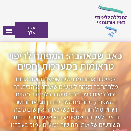
לתוכן
המנוי
שלך
כאב שבאהבה: המפתח לריפוי
טראומות במערכות יחסים
לפעמים אנחנו מרגישים שמשהו חוסם אותנו
מלהתחבר באמת לאנשים שאנחנו אוהבים. זה
יכול להיות כעס בלתי מוסבר כלפי ילד מסוים
במשפחה, מתח מתמשך עם בן זוג, או תחושת
ריחוק מול הורה – גם כשלכאורה אין שום סיבה
נראית לעין. מה שמפתיע הוא שלעיתים קרובות,
השורשים של אותן תחושות נטועים עמוק בעברנו