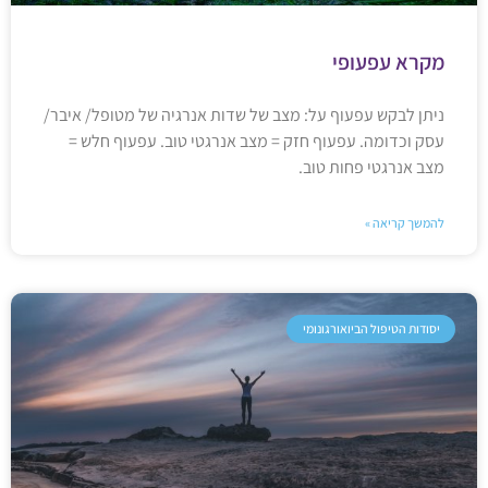
מקרא עפעופי
ניתן לבקש עפעוף על: מצב של שדות אנרגיה של מטופל/ איבר/
עסק וכדומה. עפעוף חזק = מצב אנרגטי טוב. עפעוף חלש =
מצב אנרגטי פחות טוב.
להמשך קריאה »
יסודות הטיפול הביואורגונומי