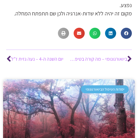
נפצע.
מקום זה יהיה ללא שדות-אנרגיה ולכן שם תתפתח המחלה.
ביואורגונומי – מה קורה בטיפול?
יום השנה ה-4 – נעה גזית ז”ל
יסודות הטיפול הביואורגונומי