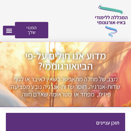
לתוכן
המנוי
שלך
מדוע אנו חולים על-פי
הביואורגונומי?
מצב של מחלה מתאפשר כשאין לאיבר או לגוף
שדות-אנרגיה. חוסר שדות-אנרגיה נובע מפציעה
פיזית, מפחד או מטראומה שאדם חווה.
תוכן עניינים