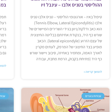
ההוליסטי בטניס אלבו – עינבל זיו
במח
טיפול באיו – אורגונומי הוליסטי – טניס אלבו טניס
תפקי
אלבו (Tennis Elbow, Lateral Epicondylitis)
רעלי
הוא כאב ודלקת/ניוון בגידי השרירים המיישרים של
בריא
שורש כף היד, בנקודת אחיזתם בבליטה החיצונית
רמה 
של עצם הזרוע (lateral epicondyle). הכאב
שלנו
מופיע בצד החיצוני של המרפק, לעתים מקרין
בריא
לאורך האמה, ומחמיר באחיזה, סיבוב ויישור שורש
גם ב
כף היד (פתיחת בקבוק, הרמת מחבת, עבודה
להמשך
להמשך קריאה »
עבודות בוגרים
עבודו