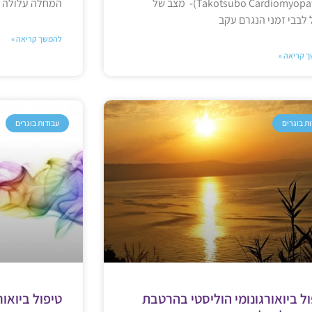
(Takotsubo Cardiomyopathy)- מצב של
המחלה עלולה
לבבי זמני הנגרם עקב
להמשך קריאה »
 קריאה »
ת בוגרים
עבודות בוגרים
ל ביואורגונומי הוליסטי בהרטבת
טיפול ביואור