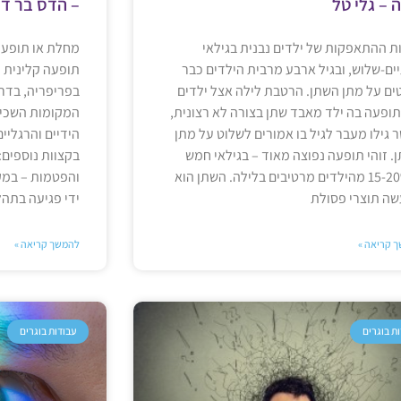
 – גלי טל
– הדס בר דו
ות ההתאפקות של ילדים נבנית בגילאי
מחלת או תופעת א
ים-שלוש, ובגיל ארבע מרבית הילדים כבר
תופעה קלינית הב
ים על מתן השתן. הרטבת לילה אצל ילדים
בפריפריה, בדר
תופעה בה ילד מאבד שתן בצורה לא רצונית,
המקומות השכיח
 גילו מעבר לגיל בו אמורים לשלוט על מתן
הידיים והרגליי
. זוהי תופעה נפוצה מאוד – בגילאי חמש
בקצוות נוספים: 
כ-15-20% מהילדים מרטיבים בלילה. השתן הוא
והפטמות – במק
ה תוצרי פסולת
ידי פגיעה בתהלי
 קריאה »
להמשך קריאה »
ת בוגרים
עבודות בוגרים