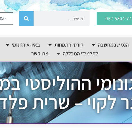
₪
0
052-5304-77
הנס שבמחשבה
קורסי התמחות
באיו-אורגונומי
לתלמידי המכללה
צרו קשר
ונומי ההוליסטי במ
ר לקוי – שרית פלד