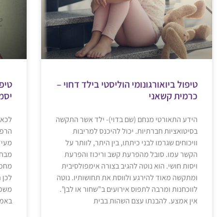
טיפול ביואורגונומי הוליסטי בילד דחוי –
טיפו
כרמית קשאני
יסמ
הידע התאורטי מנחם (שם בדוי)- ילד אשר התקשה
לכאב
בסיטואציות חברתיות. יכול להיכנס למריבות
הרפו
וויכוחים שגרמו לבני כיתתו, בין היתר, לוותר על
מעיד
הקשר עמו. סובל מהפרעת קשב וריכוז והפרעת
מבחי
ויסות חושי. הוא נוטה להגיב בצורה אימפולסיבית
מחמש
ומתקשה מאוד להירגע ולווסת את תחושותיו. נוטה
לכן 
לווכחנות ומרבה לתפוס אירועים ב”שחור או לבן”.
משמע
אין אמצע. להבנתו עצם השהות בבית
באמצ