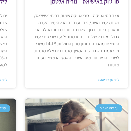
סו-ג’וק באישיאס – נורית אלטמן
לילה
עצב הסיאטיקה – סכיאטיקה שמות רבים: אישיאס/
יכול
נשית/ עצב השת/ גיד. עצב זה הוא העצב העבה
שנתי
והארוך ביותר בגוף האדם. רוחבו כרוחב החלק הכי
שולט
גדול באגודל של גבר. הוא מתחיל עם שני סיבי עצב
היא 
היוצאים מהגב התחתון מבין החוליות L4-L5 משני
כאשר
צדי עמוד השדרה. בהמשך מתחברים אליו מתחת
השתן
לשריר הפיריפורמיס השריר האגסי הנמצא בעכוז,
מתחת
למעש
להמשך קריאה »
להמשך
עבודות בוגרים
עבודו