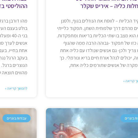
לות כליה – איריס שקלר
ההוליסטי בד
ד הכליות – לווסת את הנוזלים בגוף, ולסנן
ם מהדם דרך שלפוחית השתן. תפקוד כלייתי
בולט בעצם העק
 הוא מצב בו שתי הכליות בריאות ומתפקדות.
בני ה-0
כזו של תפקוד -גבוהה הרבה ממה שהגוף
אנשים לערך סוב
 צריך ולכן- גם אנשים שנולדו עם כליה אחת
אחת בחייו. בעב
ה, יכולים לנהל אורח חיים בריא ונורמלי. כך
בעקב הרגל נגרמ
מקרה של אנשים שתורמים כליה אחת,
הנוצרים ברגל. 
מהווים תוצאה 
 קריאה »
להמשך קריאה »
ת בוגרים
עבודות בוגרים