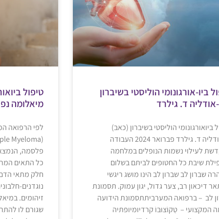
ל ביו-אורגונומי הוליסטי בשיברון
טיפול ביואור
אודליה ד. גילרד
מיאלומה נפו
 ביואורגונומי הוליסטי בשיברון (כאב)
לפי הרפואה המ
לבאודליה ד. גילרד פברואר 2024 העבודה
שת לעילוי נשמות הנופלים במלחמה
פלסמה, הנמצאי
ילת שיבת כל החטופים לביתם בשלום
כל התאים המרכ
רה שברון לב שברון לב הינו מושג ריגשי
חלק מתאי הדם 
ר דיכאון רב, צער גדול, יגון עמוק. תסמונת
נוגדנים-חלבונים
ן לב – ברפואה המערביתתסמונת הידועה
זיהומים. במיאל
המקצועי – טַקוֹצוּבּוֹ קרדיומיופתיה
שגורם לו להתר