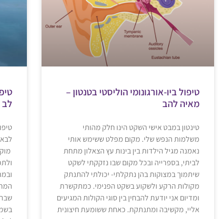
טיפול ביו-אורגונומי הוליסטי בטנטון –
טיפו
מאיה להב
לב -
טינטון במבט אישי השקט הינו חלק מהותי
טיפול
משלמות הנפש שלי. מקום מפלט ששימש אותי
נאמנה מגיל הילדות בין בינות עץ הצאלון מתחת
מוקד
לביתי, בספרייה ובכל מקום שבו נזקקתי לשקט
ולתפ
שיתמוך במצוקות בהן נתקלתי- יכולתי להתנתק
ובמה
מקולות הרקע ולשקוע בשקט הפנימי. כמתקשרת
המתא
ומדיום אני יודעת להבחין בין סוגי הקולות המגיעים
שברו
אליי, מקשיבה ומתנתקת. כאחת ששומעת חיצונית
בשמה 