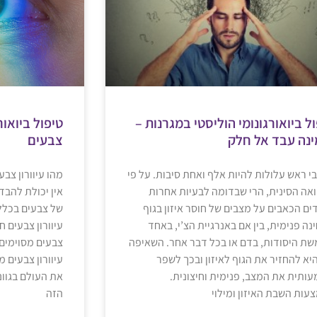
ל ביואורגונומי הוליסטי במגרנות –
טיפול ביואורג
ינה עבד אל חלק
צבעים
י ראש עלולות להיות אלף ואחת סיבות. על פי
מהו עיוורון צבע
אה הסינית, הרי שבדומה לבעיות אחרות
אין יכולת להבדי
ים הכאבים על מצבים של חוסר איזון בגוף
של צבעים בכלל.
נה פנימית, בין אם באנרגיית הצ’י, באחד
עיוורון צבעים ח
ת היסודות, בדם או בכל דבר אחר. השאיפה
צבעים מסוימים (
היא להחזיר את הגוף לאיזון ובכך לשפר
עיוורון צבעים 
ותית את המצב, פנימית וחיצונית.
את העולם בגוונ
עות השבת האיזון ומילוי
הזה