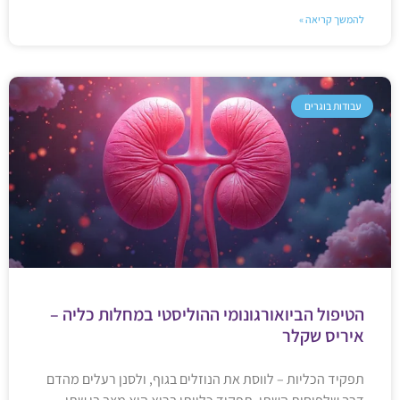
להמשך קריאה »
עבודות בוגרים
הטיפול הביואורגונומי ההוליסטי במחלות כליה –
איריס שקלר
תפקיד הכליות – לווסת את הנוזלים בגוף, ולסנן רעלים מהדם