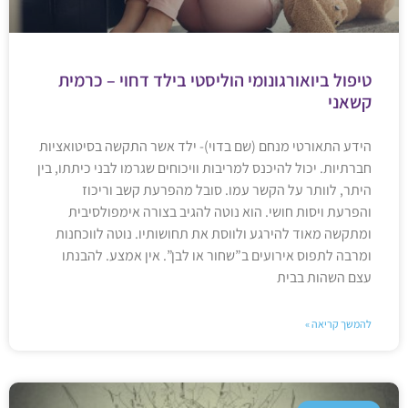
טיפול ביואורגונומי הוליסטי בילד דחוי – כרמית
קשאני
הידע התאורטי מנחם (שם בדוי)- ילד אשר התקשה בסיטואציות
חברתיות. יכול להיכנס למריבות וויכוחים שגרמו לבני כיתתו, בין
היתר, לוותר על הקשר עמו. סובל מהפרעת קשב וריכוז
והפרעת ויסות חושי. הוא נוטה להגיב בצורה אימפולסיבית
ומתקשה מאוד להירגע ולווסת את תחושותיו. נוטה לווכחנות
ומרבה לתפוס אירועים ב”שחור או לבן”. אין אמצע. להבנתו
עצם השהות בבית
להמשך קריאה »