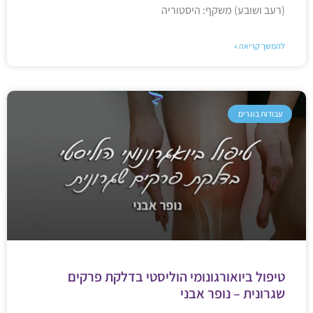
(רעב ושובע) משקף: היסטוריה
להמשך קריאה »
עבודות בוגרים
טיפול ביואורגונומי הוליסטי בדלקת פרקים
שגרונית – נופר אבני