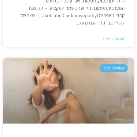
גדול, יגון עמוק. תסמונת שברון לב – ברפואה
המערביתתסמונת הידועה בשמה המקצועי – טַקוֹצוּבּוֹ
קרדיומיופתיה (Takotsubo Cardiomyopathy)- מצב של
כשל לבבי זמני הנגרם עקב
להמשך קריאה »
עבודות בוגרים