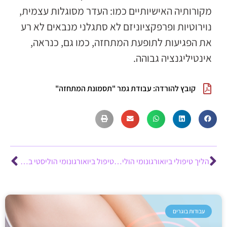
מקורותיה האישיותיים כמו: העדר מסוגלות עצמית,
נוירוטיות ופרפקציוניזם לא סתגלני מנבאים לא רע
את הפגיעות לתופעת המתחזה, כמו גם, כנראה,
אינטיליגנציה גבוהה.
קובץ להורדה: עבודת גמר "תסמונת המתחזה"
הליך טיפולי ביואורגונומי הוליסטי בנושא בקעים – איתמר לוריא
טיפול ביואורגונומי הוליסטי בבטן נפוחה – מור כרמי
עבודות בוגרים