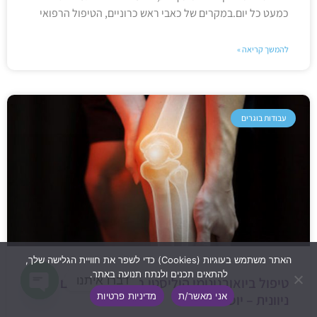
כמעט כל יום.במקרים של כאבי ראש כרוניים, הטיפול הרפואי
להמשך קריאה »
עבודות בוגרים
האתר משתמש בעוגיות (Cookies) כדי לשפר את חוויית הגלישה שלך,
להתאים תכנים ולנתח תנועה באתר.
דברו איתנו
טיפול ביואורגונומי הוליסטי בדלקת מפרקים
אני מאשר/ת
מדיניות פרטיות
ניוונית – יוספה פיש
Open