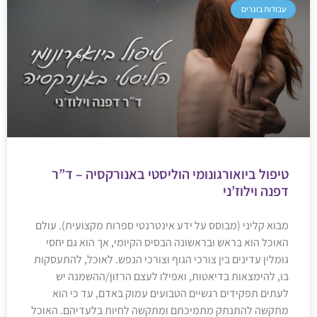
עבודות בוגרים
טיפול ביואורגונומי הוליסטי באנורקסיה – ד”ר
דפנה וילוז’ני
מבוא קליני (מבוסס על ידע אינטרנטי ספרות מקצועית). עולם
האוכל הוא בראש ובראשונה הבסיס הקיומי, אך הוא גם יחסי
גומלין עדינים בין צורכי הגוף וצורכי הנפש. לאוכל, להתעסקות
בו, להימצאות בדיאטות, ואפילו לעצם הרזון/ההשמנה יש
לעתים תפקידים רגשיים הטבועים עמוק באדם, עד כי הוא
מתקשה להתנתק מתמיכתם ומתקשה לחיות בלעדיהם. האוכל