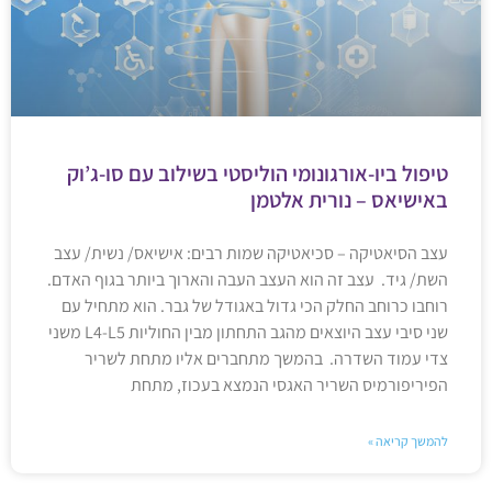
טיפול ביו-אורגונומי הוליסטי בשילוב עם סו-ג’וק
באישיאס – נורית אלטמן
עצב הסיאטיקה – סכיאטיקה שמות רבים: אישיאס/ נשית/ עצב
השת/ גיד. עצב זה הוא העצב העבה והארוך ביותר בגוף האדם.
רוחבו כרוחב החלק הכי גדול באגודל של גבר. הוא מתחיל עם
שני סיבי עצב היוצאים מהגב התחתון מבין החוליות L4-L5 משני
צדי עמוד השדרה. בהמשך מתחברים אליו מתחת לשריר
הפיריפורמיס השריר האגסי הנמצא בעכוז, מתחת
להמשך קריאה »