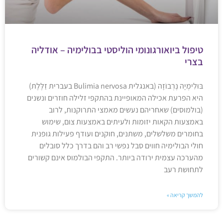
טיפול ביואורגונומי הוליסטי בבולימיה – אודליה
בצרי
בּוּלִימְיָה נֶרְבוֹזָה (באנגלית Bulimia nervosa בעברית זַלֶּלֶת)
היא הפרעת אכילה המאופיינת בהתקפי זלילה חוזרים ונשנים
(בולמוסים) שאחריהם נעשים מאמצי התרוקנות, לרוב
באמצעות הקאות יזומות ולעיתים באמצעות צום, שימוש
בחומרים משלשלים, משתנים, חוקנים ועודף פעילות גופנית
חולי הבולימיה חווים סבל נפשי רב והם בדרך כלל סובלים
מהערכה עצמית ירודה ביותר. התקפי הבולמוס אינם קשורים
לתחושת רעב
להמשך קריאה »