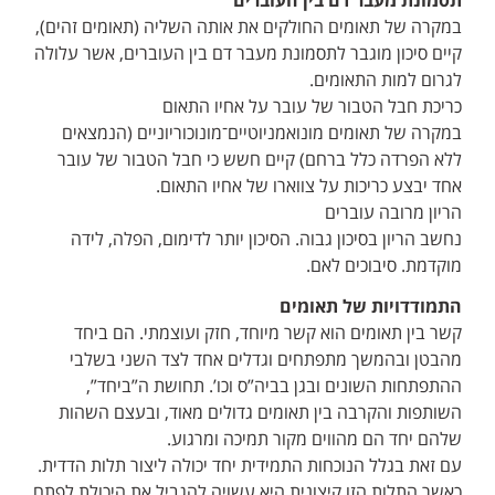
תסמונת מעבר דם בין העוברים
במקרה של תאומים החולקים את אותה השליה (תאומים זהים),
קיים סיכון מוגבר לתסמונת מעבר דם בין העוברים, אשר עלולה
לגרום למות התאומים.
כריכת חבל הטבור של עובר על אחיו התאום
במקרה של תאומים מונואמניוטיים־מונוכוריוניים (הנמצאים
ללא הפרדה כלל ברחם) קיים חשש כי חבל הטבור של עובר
אחד יבצע כריכות על צווארו של אחיו התאום.
הריון מרובה עוברים
נחשב הריון בסיכון גבוה. הסיכון יותר לדימום, הפלה, לידה
מוקדמת. סיבוכים לאם.
התמודדויות של תאומים
קשר בין תאומים הוא קשר מיוחד, חזק ועוצמתי. הם ביחד
מהבטן ובהמשך מתפתחים וגדלים אחד לצד השני בשלבי
ההתפתחות השונים ובגן בביה”ס וכו’. תחושת ה”ביחד”,
השותפות והקרבה בין תאומים גדולים מאוד, ובעצם השהות
שלהם יחד הם מהווים מקור תמיכה ומרגוע.
עם זאת בגלל הנוכחות התמידית יחד יכולה ליצור תלות הדדית.
כאשר התלות הזו קיצונית היא עשויה להגביל את היכולת לפתח