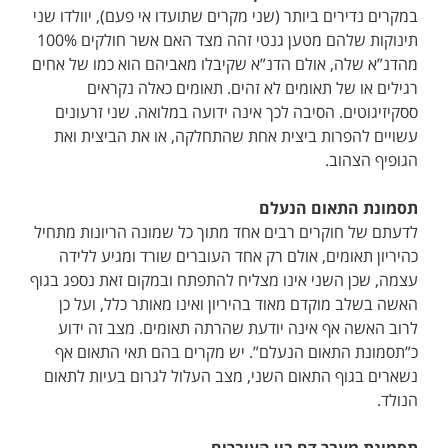
במקרים נדירים ביותר (שני מקרים שתועדו אי פעם), יוולדו שני
תינוקות שלהם מטען גנטי זהה מצד האם אשר חולקים 100%
מהדנ”א שלה, אולם הדנ”א שקיבלו מאביהם הוא כמו של אחים
רגילים או של תאומים לא זהים. תאומים כאלה נקראים
ססקיזיגוטים. הסיבה לכך אינה ידועה במלואה. שני זרעונים
עשויים להפרות ביצית אחת שהתחלקה, או את הביצית ואת
הגופיף הצהוב.
תסמונת התאום הנעלם
לדעתם של חוקרים רבים אחד מתוך כל שמונה הריונות מתחיל
כהיריון תאומים, אולם רק אחד העוברים שורד ומגיע ללידה
עצמה, שכן השני אינו מצליח להתפתח ובמקום זאת נספג בגוף
האשה בשלב מוקדם מאוד בהיריון ואינו מאותר כלל, ועל כן
לרוב האשה אף אינה יודעת שהרתה תאומים. מצב זה ידוע
כ”תסמונת התאום הנעלם”. יש מקרים בהם תאי התאום אף
נשארים בגוף התאום השני, מצב העלול לגרום בעיות לתאום
הנולד.