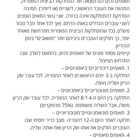
תאומים זהים הם תוצאה של התחלקות הביצית המופרית,
המהווה את העובר הראשוני, לשניים (או ליותר). הסיבה
המדויקת להתחלקות אינה ברורה. שני גושי התאים הופכים
לשני עוברים הגדלים באותו הרחם. (אך לכל אחד חבל טבור
משלו). ככל שהתחלקות הביצית המופרית מתרחשת מאוחר
יותר, כך חולקים העוברים ביניהם יותר “משאבים” בזמן
ההיריון.
קיימים מספר סוגים של תאומים זהים, בהתאם לשלב שבו
התרחש הפיצול:
1. תאומים דיכוריוניים־ביאמניוטים –
החלוקה ב-3 ימים הראשונים לאחר ההפריה. לכל עובר שק
הריון ושליה משלו.
2. תאומים מונוכוריוניים־ביאמניוטים –
החלוקה בין היום ה-4 ל-8 לאחר ההפריה. לכל עובר שק הריון
משלו, אבל השליה משותפת. (75% מהמקרים)
3. תאומים מונואמניוטיים־מונוכוריוניים –
חלוקה לאחר היום ה-12 להפריה. מצב נדיר יחסית שבו
העוברים חולקים את אותו שק הריון ואת אותה שליה.
4. תאומים סיאמיים –