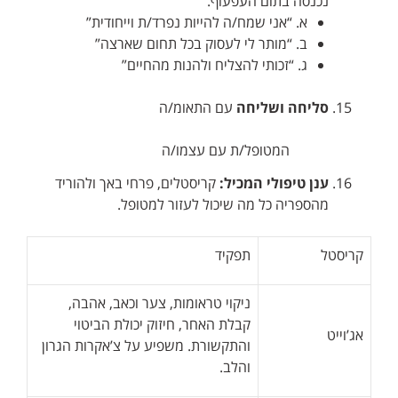
נכנסה בתום העפעוף.
א. “אני שמח/ה להייות נפרד/ת וייחודית”
ב. “מותר לי לעסוק בכל תחום שארצה”
ג. “זכותי להצליח ולהנות מהחיים”
סליחה ושליחה
עם התאומ/ה
המטופל/ת עם עצמו/ה
ענן טיפולי המכיל:
קריסטלים, פרחי באך ולהוריד
מהספריה כל מה שיכול לעזור למטופל.
קריסטל
תפקיד
ניקוי טראומות, צער וכאב, אהבה,
קבלת האחר, חיזוק יכולת הביטוי
אג’וייט
והתקשורת. משפיע על צ’אקרות הגרון
והלב.