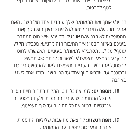
ולעצום עיניים. נשמו נשימות עמוקות, וארוכות תן/י
לגוף להרפות.
דמיינ/י אותך ואת התאומ/ה שלך עומדים אחד מול השני. האם
את/ה מרגיש/ה חיבור לתאומ/ה? אם כן היכן הוא בגוף (אם
המטופל/ת לא מרגיש/ה אז נגיד- דמיינ/י שיש חוט המחבר
ביניכם באיזור הבטן.) איך החיבור הזה מרגיש? מכביד? מקל?
עוטף? מגן?…. תסתכל/י לתאומ/ה בעיניים ותאפשר/י לחוט
להיקרע באמצע ותאפשר/י לשאריות להתמוסס. תמשיכו
להסתכל אחד לשני בעיניים ותאפשרו לאור להתפשט ביניכם
ובתוככם עד שתראו חיוך אחד על פני השני. תודו אחד לשני
באהבה
מספריים:
לזמן את כל חוטי התלות בתחום חיים מסוים
או בכל התחומים שיש ביניהם תלות. ולקחת מספריים
אנרגטיות ולגזור את כל החוטים עד סוף העפעוף.
מפת רגשות
: להוצאת מחשבות שליליות החוסמות
איברים ומערכות יחסים. עם התאומ/ה.