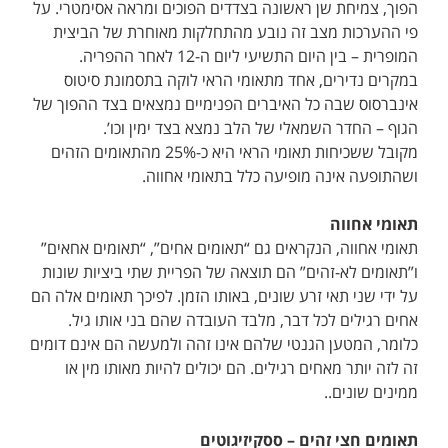
הפוך, צמיחת שן ראשונה בצדדים הפוכים ומראה אסימטרי. על
פי ההערכות מצב זה נובע מהתחלקות מאוחרת של הביצית
המופרית – בין היום התשיעי ליום ה-12 לאחר ההפריה.
במקרים נדירים, אחד מתאומי הראי לוקה בתסמונת סיטוס
אינברסוס שבה כל האיברים הפנימיים נמצאים בצד ההפוך של
הגוף – החדר השמאלי של הלב נמצא בצד ימין וכו’.
מקובל ששכיחות תאומי הראי היא כ-25% מהתאומים הזהים
ושהתופעה אינה מופיעה כלל בתאומי אחווה.
תאומי אחווה
תאומי אחווה, הנקראים גם “תאומים אחים”, “תאומים אחאים”
ו”תאומים לא-זהים” הם תוצאה של הפריית שתי ביציות שונות
על ידי שני תאי זרע שונים, באותו הזמן. לפיכך תאומים אלה הם
אחים רגילים לכל דבר, מלבד העובדה שהם בני אותו גיל.
כלומר, המטען הגנטי שלהם אינו זהה ולמעשה הם אינם דומים
זה לזה יותר מאחים רגילים. הם יכולים להיות מאותו מין או
ממינים שונים..
תאומים חצי זהים – ססקיזיגוטים