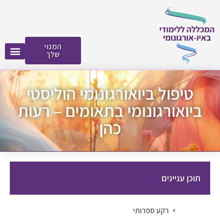
לתוכן
המנוי
שלך
טיפול ביואורגונומי הוליסטי
ביואורגונומי בתאומים – רעות
כהן
תוכן עניינים
רקע ספרותי