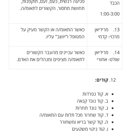
פגיעה רגשית, כעס, זעם, תוקפנות,
הכבד
תחושת מחסור. הקשורים לתאומ/ה.
1:00-3:00
13. מרידיאן
כאשר התאומ/ה או הקשר מעיק על
מרכזי- קדמי
המטופל ו”יושב” עליו.
14. מרידיאן
כאשר עניינים מהעבר הקשורים
שולט- אחורי
לתאומ/ה מציפים ומנהלים את האדם.
קודים:
א. קוד נפרדות
ב. קוד נוגד קנאה
ג. קוד נוגד תחרות
ד. קוד שחרור מכל תלות עם התאומ/ה
ה. קוד קשר בריא ומשחורר
ו. קוד ניקוי משקעים