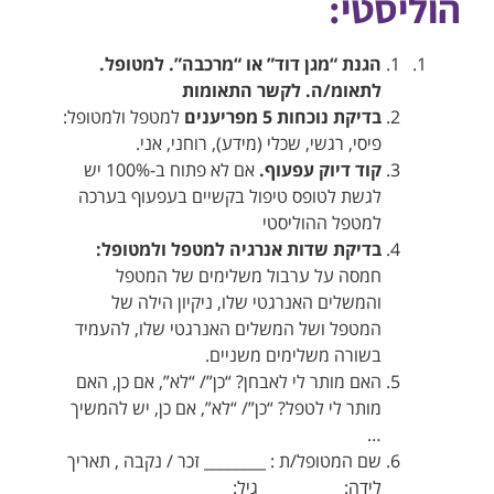
הוליסטי:
הגנת “מגן דוד” או “מרכבה”. למטופל.
לתאומ/ה. לקשר התאומות
בדיקת נוכחות 5 מפריענים
למטפל ולמטופל:
פיסי, רגשי, שכלי (מידע), רוחני, אני.
קוד דיוק עפעוף.
אם לא פתוח ב-100% יש
לגשת לטופס טיפול בקשיים בעפעוף בערכה
למטפל ההוליסטי
בדיקת שדות אנרגיה
למטפל ולמטופל:
חמסה על ערבול משלימים של המטפל
והמשלים האנרגטי שלו, ניקיון הילה של
המטפל ושל המשלים האנרגטי שלו, להעמיד
בשורה משלימים משניים.
האם מותר לי לאבחן? “כן”/ “לא”, אם כן, האם
מותר לי לטפל? “כן”/ “לא”, אם כן, יש להמשיך
…
שם המטופל/ת : ________ זכר / נקבה , תאריך
לידה: __________ גיל: ________