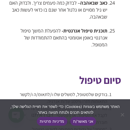
כאב שבאהבה
– לבדוק כמה פעמים צריך. ולבדוק האם
יש גיל מסויים או גלגול אחר שגם בו כדאי לעשות כאב
שבאהבה.
תוכנית טיפול אנרגטית-
להפעלת המשך טיפול
אנרגטי באופן אטומטי בהתאם להתמודדות של
המטופל.
סיום טיפול
בודקים שלמטופל, למשלים שלו ו/לתאומ/ה ו/לקשר
התאומות חזרו 100% שדות אנרגיה.
האתר משתמש בעוגיות (Cookies) כדי לשפר את חוויית הגלישה שלך,
מורידים מהספרייה הקוסמית את הפחדים של המטופל
להתאים תכנים ולנתח תנועה באתר.
דברו איתנו
לקבל את הטיפול, או מעפעפים על הפחדים בכריכה של
אני מאשר/ת
מדיניות פרטיות
חוברת הטיפולים, עצם העפעוף= טיפול.
Open
“חמסה” על נקודות הפתיחה לקיבוע הטיפול.