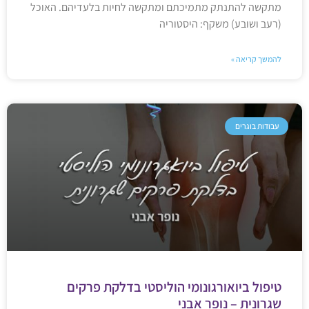
מתקשה להתנתק מתמיכתם ומתקשה לחיות בלעדיהם. האוכל
(רעב ושובע) משקף: היסטוריה
להמשך קריאה »
עבודות בוגרים
טיפול ביואורגונומי הוליסטי בדלקת פרקים
שגרונית – נופר אבני