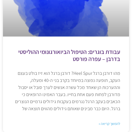
עבודת בוגרים: הטיפול הביואורגונומי ההוליסטי
בדרבן – עפרה פורסט
מהו דורבן ברגל Heel Spur? דורבן ברגל הוא זיז בולט בעצם
העקב, תופעה נפוצה במיוחד בקרב בני ה-40 ומעלה,
וההערכות הן שאחד מכל עשרה אנשים לערך סובל או יסבול
מדורבן לפחות פעם אחת בחייו. בעבר האמינו הרופאים כי
הכאבים בעקב הרגל נגרמים בעקבות גידולים גרמיים הנוצרים
ברגל. היום כבר מבינים שאותם גידולים מהווים תוצאה של
להמשך קריאה »