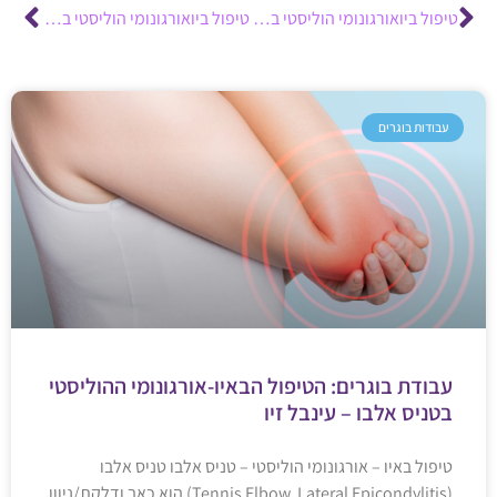
טיפול ביואורגונומי הוליסטי בעיוורון צבעים
טיפול ביואורגונומי הוליסטי בילד דחוי – כרמית קשאני
עבודות בוגרים
עבודת בוגרים: הטיפול הבאיו-אורגונומי ההוליסטי
בטניס אלבו – עינבל זיו
טיפול באיו – אורגונומי הוליסטי – טניס אלבו טניס אלבו
(Tennis Elbow, Lateral Epicondylitis) הוא כאב ודלקת/ניוון