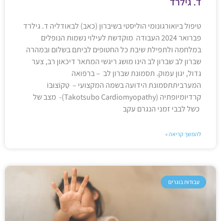
ד. גילרד
טיפול ביואורגונומי הוליסטי בשיברון (כאב) לבאודליה ד. גילרד
פברואר 2024 העבודה מוקדשת לעילוי נשמות הנופלים
במלחמה ולתפילת שיבת כל החטופים לביתם בשלום ובמהרה
שברון לב שברון לב הינו מושג ריגשי המתאר דיכאון רב, צער
גדול, יגון עמוק. תסמונת שברון לב – ברפואה
המערביתתסמונת הידועה בשמה המקצועי – טַקוֹצוּבּוֹ
קרדיומיופתיה (Takotsubo Cardiomyopathy)- מצב של
כשל לבבי זמני הנגרם עקב
להמשך קריאה »
עבודות בוגרים