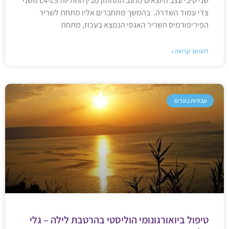
שני סיבי עצב היוצאים מהגב התחתון מבין החוליות L4-L5 משני
צדי עמוד השדרה. בהמשך מתחברים אליו מתחת לשריר
הפיריפורמיס השריר האגסי הנמצא בעכוז, מתחת
להמשך קריאה »
עבודות בוגרים
טיפול ביואורגונומי הוליסטי בהרטבת לילה – גלי