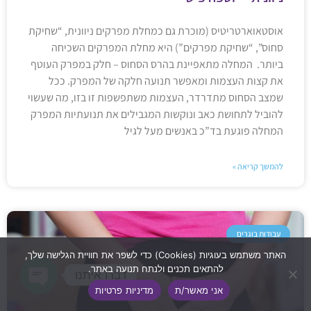
אוסטאוארטריטיס (מוכרת גם כמחלת מפרקים ניוונית, “שחיקת
סחוס”, “שחיקת מפרקים”) היא מחלת המפרקים השכיחה
ביותר. המחלה מתאפיינת בהרס הסחוס – חלק במפרק העוטף
את קצות העצמות ומאפשר תנועה חלקה של המפרק. ככל
שמצב הסחוס מתדרדר, העצמות משתפשפות זו בזו, מה שעשוי
להוביל לתחושת כאב ונוקשות המגבילים את תנועתיות המפרק
המחלה פוגעת בד”כ באנשים מעל לגיל
להמשך קריאה »
עבודות בוגרים
האתר משתמש בעוגיות (Cookies) כדי לשפר את חוויית הגלישה שלך,
להתאים תכנים ולנתח תנועה באתר.
דברו איתנו
אני מאשר/ת
מדיניות פרטיות
Open