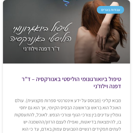
עבודות בוגרים
טיפול ביואורגונומי הוליסטי באנורקסיה – ד”ר
דפנה וילוז’ני
מבוא קליני (מבוסס על ידע אינטרנטי ספרות מקצועית). עולם
האוכל הוא בראש ובראשונה הבסיס הקיומי, אך הוא גם יחסי
גומלין עדינים בין צורכי הגוף וצורכי הנפש. לאוכל, להתעסקות
בו, להימצאות בדיאטות, ואפילו לעצם הרזון/ההשמנה יש
לעתים תפקידים רגשיים הטבועים עמוק באדם, עד כי הוא