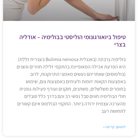
טיפול ביואורגונומי הוליסטי בבולימיה – אודליה
בצרי
בּוּלִימְיָה נֶרְבוֹזָה (באנגלית Bulimia nervosa בעברית זַלֶּלֶת)
היא הפרעת אכילה המאופיינת בהתקפי זלילה חוזרים ונשנים
(בולמוסים) שאחריהם נעשים מאמצי התרוקנות, לרוב
באמצעות הקאות יזומות ולעיתים באמצעות צום, שימוש
בחומרים משלשלים, משתנים, חוקנים ועודף פעילות גופנית
חולי הבולימיה חווים סבל נפשי רב והם בדרך כלל סובלים
מהערכה עצמית ירודה ביותר. התקפי הבולמוס אינם קשורים
לתחושת רעב
להמשך קריאה »