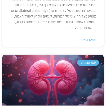
בגידי השרירים המיישרים של שורש כף היד, בנקודת אחיזתם
בבליטה החיצונית של עצם הזרוע (lateral epicondyle). הכאב
מופיע בצד החיצוני של המרפק, לעתים מקרין לאורך האמה,
ומחמיר באחיזה, סיבוב ויישור שורש כף היד (פתיחת בקבוק,
הרמת מחבת, עבודה
להמשך קריאה »
עבודות בוגרים