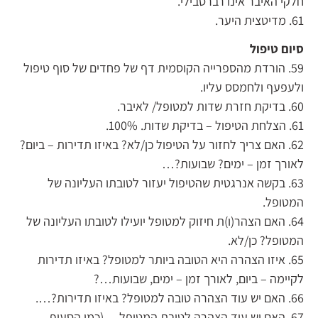
חלקי האיבר אינו רברסבילי.
61. מדיטצית היער.
סיום טיפול
59. הורדת מהספרייה הקוסמית דף של פחדים של סוף טיפול
ולעפעף ולחמסס עליו.
60. בדיקת חזרת שדות למטופל/ לאיבר.
61. הצלחת הטיפול – בדיקת שדות. 100%.
62. האם צריך לחזור על הטיפול כן/לא? באיזו תדירות – ביום?
לאורך זמן – ימים? שבועות?…
63. בקשה אנרגטית שהטיפול יעזור לטובתו העליונה של
המטופל.
64. האם הצהר(ו)ת חיזוק למטופל יועילו לטובתו העליונה של
המטופל? כן/לא.
65. איזו הצהרה היא הטובה ביותר למטופל? באיזו תדירות
לקיימה – ביום, לאורך זמן – ימים, שבועות…?
66. האם יש עוד הצהרה טובה למטופל? באיזו תדירות?….
67. האם יש עוד הצהרה לטובת המטופל….(כמו הסעיף