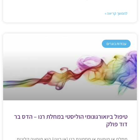
להמשך קריאה »
עבודות בוגרים
טיפול ביואורגונומי הוליסטי במחלת רנו – הדס בר
דוד פולק
מחלת או תופעת או תסמונת רנו (או ריינו) היא תופעה קלינית