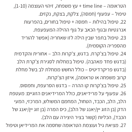
הטראומה – time line + עץ משפחה, זיהוי העוצמה (1-10),
טיפול – עפעוף (חמסה), צלקת, בצקת, נקזים.
22. טיפול בהילות – חמסה + טיפול בחורים, בהפרעות
אנרגטיות ובגוף הכאב על גוף ההילה המעפעפת.
23. טיפול בתפר שבין הילה לזו שאחריה (אפשר להוריד
מהספריה הקוסמית).
24. טיפול בצ’קרת. בדגש, צ’קרות הלב – אחורית והקדמית
(בדגש פחד מאהבה). טיפול במחלות לסגירת צ’קרת הלב
(בדגש פריקרדיטיס – כולל החשש ממחלת לב בשל מחלת
קרוב משפחה או טראומה), איזון הצ’קרות.
25. טיפול בצ’קרות קו ההרה – בדגש הסרעפת, וחמסוס.
26. עפעוף על מרידיאנים, כולל המרידיאנים הזוגיים: מעטפת
הלב, הלב, הכבד, הטחול, המחמם המשולש, המרכזי, המעי
הדק (בן הזוג יין/יאנג של הלב), כיס המרה (בן זוג יין/יאנג של
הכבד), הכליות (קשור בציר היצירה עם הלב).
27. מציאת גיל ועוצמת הטראומה שחסמה את המרידיאן וטיפול