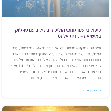
טיפול ביו-אורגונומי הוליסטי בשילוב עם סו-ג’וק
באישיאס – נורית אלטמן
עצב הסיאטיקה – סכיאטיקה שמות רבים: אישיאס/ נשית/ עצב
השת/ גיד. עצב זה הוא העצב העבה והארוך ביותר בגוף האדם.
רוחבו כרוחב החלק הכי גדול באגודל של גבר. הוא מתחיל עם
שני סיבי עצב היוצאים מהגב התחתון מבין החוליות L4-L5 משני
צדי עמוד השדרה. בהמשך מתחברים אליו מתחת לשריר
הפיריפורמיס השריר האגסי הנמצא בעכוז, מתחת
להמשך קריאה »