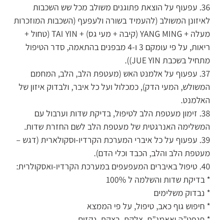
36. עפעוף על הוצאת פתוגנים משולב מכל שש השכבות
לאיזונן המשולב (להעמיד בשורה ולעפעף (השכבות המוזכרות
מעלה + YANG MING (קיבה + מעי גס) + TAI YIN (טחול +
ריאות, על פי עומקם 3 ו-4 מבפנים בהתאמה, סדר הטיפול
מתחיל בשכבת JUE YIN)).
37. עפעוף על אלמנט האש (מעטפת הלב, הלב, המחמם
המשולש, המעי הדק), כמכלול ועל כל איבר, ולבדוק איזון של
האלמנט.
38. זימון מעטפת הלב לטיפול, בדיקת שדות וערבול עם
המשלימה האנרגטית של מעטפת הלב לשם החזרת שדות.
39. עפעוף על כל איברי המערכת הקרדיו-וסקולארית (דגש –
מעטפת הלב והלב, הכבד וכלי הדם).
40. טיפול באיברים המעפעפים במערכת הקרדיו-ואסקולרית:
* בדיקת שדות והשלמה ל 100%
* נבדוק משלימים
* חיפוש גוף כאב, טיפול, על פי הממצא
* פנפט”ה ואאמג”ת, צלקת, בצקת, נקזים.