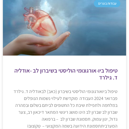
עבודות בוגרים
טיפול ביו-אורגונומי הוליסטי בשיברון לב -אודליה
ד. גילרד
טיפול ביואורגונומי הוליסטי בשיברון (כאב) לבאודליה ד. גילרד
פברואר 2024 העבודה מוקדשת לעילוי נשמות הנופלים
במלחמה ולתפילת שיבת כל החטופים לביתם בשלום ובמהרה
שברון לב שברון לב הינו מושג ריגשי המתאר דיכאון רב, צער
גדול, יגון עמוק. תסמונת שברון לב – ברפואה
המערביתתסמונת הידועה בשמה המקצועי – טַקוֹצוּבּוֹ