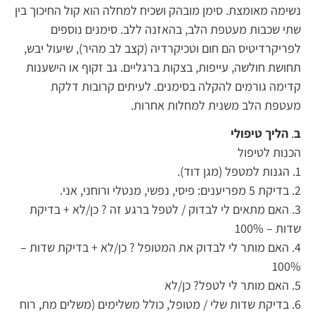
נשימה מאומצת. סימן מובהק ושכיח למחלה הוא קול החיכוך בין
שתי שכבות מעטפת הלב, בהאזנה ללב. סימנים נוספים
לפריקרדיטיס הם חום וטכיקרדיה (קצב לב מהיר), שיעול יבש,
תחושת חולשה, עייפות, בצקות ברגליים. גב זקוף או הישענות
קדימה גורמים להקלה בסימנים. לעיתים קרובות דלקת
מעטפת הלב משנית למחלות אחרות.
ב
.
הליך טיפולי
הכנות לטיפול
1. הגנות למטפל (מגן דוד).
2. בדיקת 5 מפריענים: פיסי, נפשי, מנטלי ורוחני, אני.
3. האם מתאים לי לבדוק / לטפל ברגע זה ? כן/לא + בדיקת
שדות – 100%
4. האם מותר לי לבדוק את המטופל ? כן/לא + בדיקת שדות –
100%
5. האם מותר לי לטפל? כן/לא
6. בדיקת שדות שלי / מטופל, כולל משלימים (משלים מת, רוח