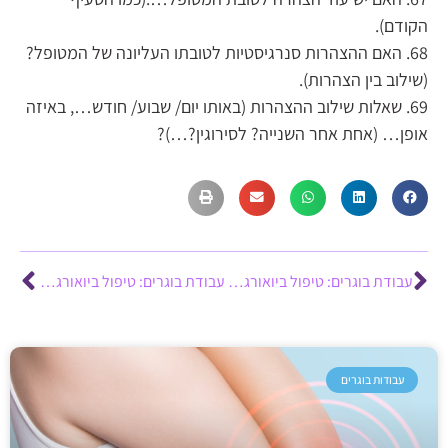
הקודם).
68. האם ההצהרות סנרגיסטיות לטובתו העליונה של המטופל?
(שילוב בין הצהרות).
69. שאלות שילוב ההצהרות (באותו יום/ שבוע/ חודש…, באיזה
אופן… (אחת אחר השנייה? לסירוגין?…)?
עבודת בוגרים: טיפול ביואורגונומי בדלקת עור אטופית – יונית מלכאי
עבודת בוגרים: טיפול ביואורגונומי בטפילים במעיים – רחל כהן
עבודות בוגרים