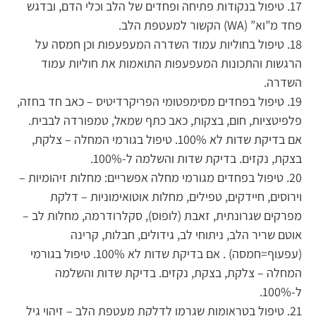
17. טיפול בנקודות פתיחה ופחדים של הלב וכלי הדם, ובדגש
פחד מ”וא” (WA) הקשור למעטפת הלב.
18. טיפול בחוליות עמוד השדרה המעפעפות וכן חמסה על
הרגשות והתכונות המעפעפות התואמות את חוליות עמוד
השדרה.
19. טיפול בפחדים מסימפטומי הפריקרדיטיס – כאב חד בחזה,
פלפיטציות, חום, בצקות, כאב כתף שמאל, טמפורדה לבבית.
אם בדיקת שדות לא 100%. טיפול בגורמי המחלה – צלקת,
בצקת, נקזים. בדיקת שדות והשלמה ל-100%.
20. טיפול בפחדים מגורמי מחלה אפשריים: מחלות זיהומיות –
וירוסים, חיידקים, טפילים, מחלות אוטואימוניות – דלקת
מפרקים שגרונתית, זאבת (לופוס), סקלרודרמה, מחלות לב –
אוטם שריר הלב, ניתוחי לב, גידולים, חבלות, קרינה
(עפעוף=חמסה) . אם בדיקת שדות לא 100%. טיפול בגורמי
המחלה – צלקת, בצקת, נקזים. בדיקת שדות והשלמה
ל-100%.
21. טיפול בטראומות שגרמו לדלקת מעטפת הלב – זיהוי גיל