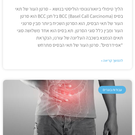
הליך טיפולי ביואורגונומי הוליסטי בנושא – סרטן העור של תאי
בסיס BCC (Basel Call Carcinoma) בל חנן BCC הוא סרטן
העור של תאי הבסיס, הוא הסרטן השכיח ביותר מבין סרטני
העור ומבין כלל סוגי הסרטן. תא בסיס הוא אחד משלושה סוגי
תאים הנמצא בשכבה העליונה של עורנו, הנקראת
“אפידרמיס”. סרטן העור של תאי הבסיס מתרחש
להמשך קריאה »
עבודות בוגרים