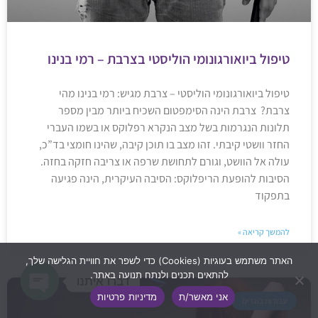
טיפול ביואורגונומי הוליסטי בצרבת – רמי בנינו
טיפול ביואורגונומי הוליסטי – צרבת מגיש: רמי בנינו מהי
צרבת? צרבת הינה הסימפטום השכיח ביותר מבין מספר
תלונות הנגרמות בשל מצב הנקרא רפלוקס או בשמו העברי
החזר וושטי קיבתי. זהו מצב בו תוכן קיבה, שהינו חומצי בד”כ,
עולה אל הוושט, וגורם לתחושת שרפה או צריבה חזקה בחזה.
הסיבות להופעת הריפלוקס: הסיבה העיקרית, הינה פגיעה
בתפקוד
להמשך קריאה »
האתר משתמש בעוגיות (Cookies) כדי לשפר את חוויית הגלישה שלך,
להתאים תכנים ולנתח תנועה באתר.
דברו איתנו
אני מאשר/ת
מדיניות פרטיות
עבודות בוגרים
Open