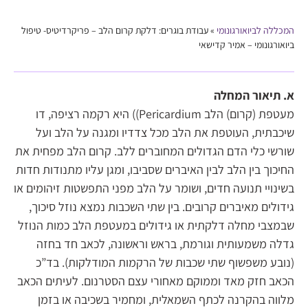
המכללה לביואורגונומי
»
עבודת בוגרים: דלקת קרום הלב – פריקרדיטיס- טיפול
ביואורגונומי – אמיר קדישאי
א.
תיאור המחלה
מעטפת (קרום) הלב Pericardium)) היא רקמה רציפה, דו
שיכבתית, העוטפת את הלב מכל צדדיו ומגנה על הלב ועל
שורשי כלי הדם הגדולים המחוברים ללב. קרום הלב מפחית את
החיכוך בין הלב לבין האיברים שסביבו, ומגן עליו מתנודות חדות
בשינויי תנועה חדים, ושומר על הלב מפני התפשטות זיהומים או
גידולים מאיברים קרובים. בין שתי השכבות נמצא נוזל סיכוך,
שבמצבי מחלה דלקתית או גידולים במעטפת הלב כמות הנוזל
גדלה משמעותית וגורמת, בראש וראשונה, לכאב חד בחזה
(נובע משפשוף שתי שכבות של הרקמות המודלקות). בד”כ
הכאב חזק מאד וממוקם מאחורי עצם הסטרנום. לעיתים הכאב
מלווה בהקרנה לכתף השמאלית, ומחמיר בשכיבה או בזמן