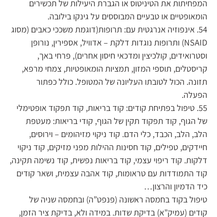
המפחיתות את הטיניטוס או הגברת היעילות של תכשירים
הומאופטיים או טבעיים המבוססים על גינקו בילובה.
54. אינפוזיה אנרגטית עם: תרופות(דוגמת משככי כאבים (מסוג
NSAID) ותרופות נוגדות דלקת – אדוויל, אספירין, נורופן
וסטרואידים, קולכיצין ומדכאי חיסון אחרים), פרחי באך,
קריסטלים, תוספי המזון, תמציות הומאופטיות, צמחי מרפא,
תזונה. הכול לטובתו העליונה של המטופל. כולל כפתור
הפעלה.
55. טיפול בפתיחת קודים: קוד בריאות, קוד תפקוד אופטימלי
של הגוף, קוד תפקוד תקין של הגוף, קודי בריאות: מעטפת
הלב, הלב, הכבד, כלי הדם. קוד ניקוי מזיהומים – וירוסים,
חיידקים, טפילים, קוד חסינות ההילות מפני מזיקים, קוד ניקוי
דלקות. קוד ריפוי עצמי, קוד בריאות נפשית, קוד נשימה תקינה,
קוד התמודדות עם טראומות, קוד אהבה עצמית, ושאר קודים
כיד הדמיון והרצון…
טיפול בקוד בחמסה ראשונה (פנפט”ה) ובחמסה שניה של
קודים (עמיק”א) בדיקת שדות. במידה ולא, בדיקת ציר הזמן,