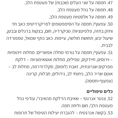
47. חמסה על שני העלים (שכבות) של מעטפת הלב.
48. חמסה על נוזל מעטפת הלב.
49. חמסה על אלסטיות מעטפת הלב.
50. עפעוף/ חמסה על הסימפטומים לפריקרדיטיס: כאב חד
וחזק בחזה, פלפיטציות/ טכיקרדיה, חום, בצקות ברגלים ובבטן,
שיעול יבש, תחושת חולשה, עייפות. כאב כתף שמאל, טמפורדה
לבבית.
51. עפעוף/ חמסה על גורמי מחלה אפשריים: מחלות זיהומיות
– וירוסים, חיידקים, טפילים, מחלות אוטואימוניות – דלקת
מפרקים שגרונתית, זאבת (לופוס), סקלרודרמה, מחלות לב –
אוטם שריר הלב, ניתוחי לב, גידולים, חבלות, קרינה
(עפעוף=חמסה).
כלים טיפוליים
52. צנטר אנרגטי – שאיבת הדלקת מהאיבר/ עודפי נוזל
מעטפת הלב/ חום וליחה חמה.
53. בקשה אנרגטית – להגברת יעילות הטיפול של תרופות