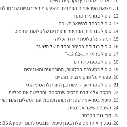
10. כאב שבאהבה בין הקרקפת לשיער
11. מציאת הטראומות הפחדים וההפרעות האנרגטיות שגרמו לנשירת השיער לרוב זו טראומה של אובדן
12. טיפול בגורמי המתח
13. טיפול בפחד להישאר חשופה
14. טיפול בנקודות הפתיחה והפחדים של בלוטת התימוס
15. חמסה על בלוטת יותרת הכליה
16. טיפול בנקודת פתיחה ופחדים של השיער
17. טיפול בחוליות T-12 C0-1
18. טיפול במערכת הדם
19. טיפול במערכת הבלוטות, ההורמונים והאנזימים
20. עפעוף על פרק מצבים נפשיים
21. טיפול במרדיאן הריאות ובן הזוג שלו המעי הגס
22. חמסה על צ’קרת הבסיס שנחסמה, והחלישה את הכליות,
23. טיפול בטראומה שסגרה אותה וערבול עם המשלים האנרגטי שלה להחזרת שדות אנרגיה
24. השתלת שיער אנרגטית
25. קוד נגד הקרחה