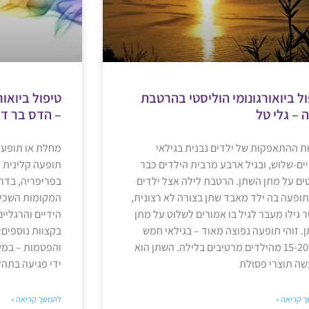
ל ביואורגונומי הוליסטי בהרטבת
טיפול ביואור
 – גלי טל
– הדס בר דו
ות ההתאפקות של ילדים נבנית בגילאי
מחלת או תופעת א
ים-שלוש, ובגיל ארבע מרבית הילדים כבר
תופעה קלינית הב
ים על מתן השתן. הרטבת לילה אצל ילדים
בפריפריה, בדר
תופעה בה ילד מאבד שתן בצורה לא רצונית,
המקומות השכיח
 גילו מעבר לגיל בו אמורים לשלוט על מתן
הידיים והרגליי
. זוהי תופעה נפוצה מאוד – בגילאי חמש
בקצוות נוספים: 
כ-15-20% מהילדים מרטיבים בלילה. השתן הוא
והפטמות – במק
ה תוצרי פסולת
ידי פגיעה בתהלי
 קריאה »
להמשך קריאה »