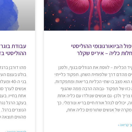
ול הביואורגונומי ההוליסטי
עבודת בוגרים
לות כליה – איריס שקלר
ההוליסטי בד
ד הכליות – לווסת את הנוזלים בגוף, ולסנן
ם מהדם דרך שלפוחית השתן. תפקוד כלייתי
בולט בעצם העק
 הוא מצב בו שתי הכליות בריאות ומתפקדות.
בני ה-0
כזו של תפקוד -גבוהה הרבה ממה שהגוף
אנשים לערך סוב
 צריך ולכן- גם אנשים שנולדו עם כליה אחת
אחת בחייו. בעב
ה, יכולים לנהל אורח חיים בריא ונורמלי. כך
בעקב הרגל נגרמ
מקרה של אנשים שתורמים כליה אחת,
הנוצרים ברגל. 
מהווים תוצאה 
 קריאה »
להמשך קריאה »