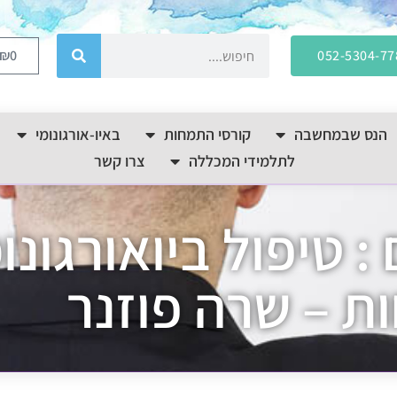
₪
0
052-5304-77
הנס שבמחשבה
קורסי התמחות
באיו-אורגונומי
לתלמידי המכללה
צרו קשר
: טיפול ביואורגונו
 – שרה פוזנר