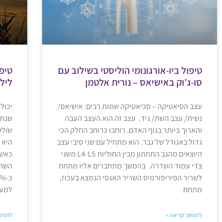
טיפול ביו-אורגונומי הוליסטי בשילוב עם
טיפו
סו-ג’וק באישיאס – נורית אלטמן
לילה
עצב הסיאטיקה – סכיאטיקה שמות רבים: אישיאס/
יכול
נשית/ עצב השת/ גיד. עצב זה הוא העצב העבה
שנתי
והארוך ביותר בגוף האדם. רוחבו כרוחב החלק הכי
שולט
גדול באגודל של גבר. הוא מתחיל עם שני סיבי עצב
היא 
היוצאים מהגב התחתון מבין החוליות L4-L5 משני
כאשר
צדי עמוד השדרה. בהמשך מתחברים אליו מתחת
השתן
לשריר הפיריפורמיס השריר האגסי הנמצא בעכוז,
מתחת
למעש
להמשך קריאה »
להמשך