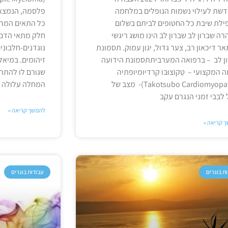
שת לעילוי נשמות הנופלים במלחמה
פלסמה, הנמצאי
ילת שיבת כל החטופים לביתם בשלום
כל התאים המרכ
רה שברון לב שברון לב הינו מושג ריגשי
חלק מתאי הדם 
ר דיכאון רב, צער גדול, יגון עמוק. תסמונת
נוגדנים-חלבונים
ן לב – ברפואה המערביתתסמונת הידועה
זיהומים. במיאל
המקצועי – טַקוֹצוּבּוֹ קרדיומיופתיה
שגורם לו להתר
(Takotsubo Cardiomyopathy)- מצב של
המחלה עלולה
לבבי זמני הנגרם עקב
להמשך קריאה »
 קריאה »
ת בוגרים
עבודות בוגרים