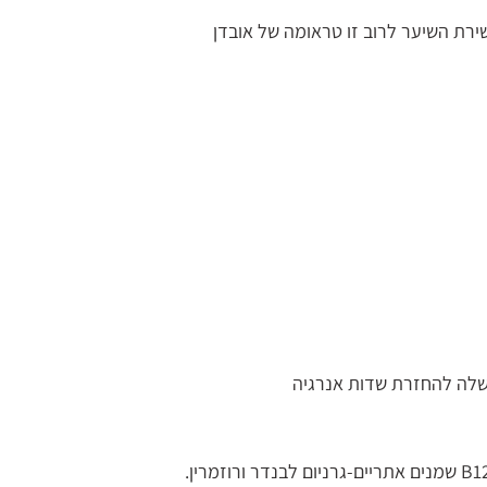
26. נעטוף את המטופלת בענן טיפולי שנכניס לתוכו ויטמין B12 B6 A שמנים אתריים-גרניום לבנדר ורוזמרין.