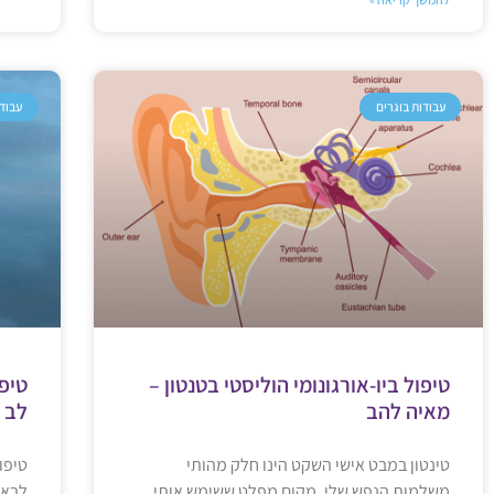
עבודות בוגרים
עבודו
טיפול ביו-אורגונומי הוליסטי בטנטון –
טיפו
מאיה להב
לב -
טינטון במבט אישי השקט הינו חלק מהותי
טיפול
משלמות הנפש שלי. מקום מפלט ששימש אותי