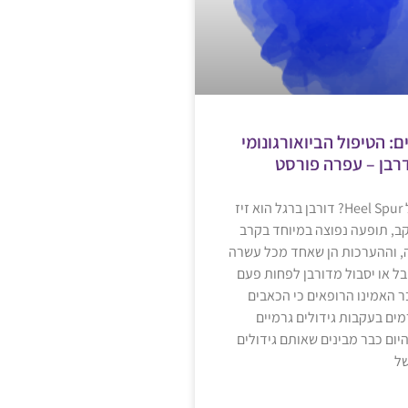
: הטיפול הביואורגונומי
רבן – עפרה פורסט
מהו דורבן ברגל Heel Spur? דורבן ברגל הוא זיז
ב, תופעה נפוצה במיוחד בקרב
4 ומעלה, וההערכות הן שאחד מכל עשרה
ל או יסבול מדורבן לפחות פעם
ר האמינו הרופאים כי הכאבים
ים בעקבות גידולים גרמיים
היום כבר מבינים שאותם גידולים
של