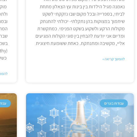
נאמנה מגיל הילדות בין בינות עץ הצאלון מתחת
מוקד
לביתי, בספרייה ובכל מקום שבו נזקקתי לשקט
ולתפ
שיתמוך במצוקות בהן נתקלתי- יכולתי להתנתק
ובמה
מקולות הרקע ולשקוע בשקט הפנימי. כמתקשרת
המתא
ומדיום אני יודעת להבחין בין סוגי הקולות המגיעים
שברו
אליי, מקשיבה ומתנתקת. כאחת ששומעת חיצונית
בשמה 
כשל 
להמשך קריאה »
להמשך
עבודות בוגרים
עבודו