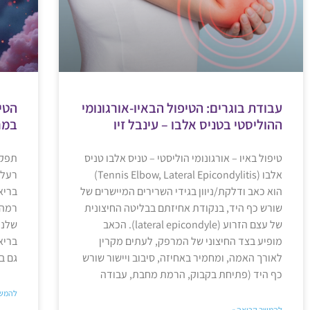
עבודת בוגרים: הטיפול הבאיו-אורגונומי
הטיפ
ההוליסטי בטניס אלבו – עינבל זיו
במח
טיפול באיו – אורגונומי הוליסטי – טניס אלבו טניס
תפקי
אלבו (Tennis Elbow, Lateral Epicondylitis)
רעלי
הוא כאב ודלקת/ניוון בגידי השרירים המיישרים של
בריא
שורש כף היד, בנקודת אחיזתם בבליטה החיצונית
רמה 
של עצם הזרוע (lateral epicondyle). הכאב
שלנו
מופיע בצד החיצוני של המרפק, לעתים מקרין
בריא
לאורך האמה, ומחמיר באחיזה, סיבוב ויישור שורש
גם ב
כף היד (פתיחת בקבוק, הרמת מחבת, עבודה
להמשך
להמשך קריאה »