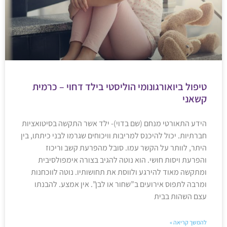
טיפול ביואורגונומי הוליסטי בילד דחוי – כרמית
קשאני
הידע התאורטי מנחם (שם בדוי)- ילד אשר התקשה בסיטואציות
חברתיות. יכול להיכנס למריבות וויכוחים שגרמו לבני כיתתו, בין
היתר, לוותר על הקשר עמו. סובל מהפרעת קשב וריכוז
והפרעת ויסות חושי. הוא נוטה להגיב בצורה אימפולסיבית
ומתקשה מאוד להירגע ולווסת את תחושותיו. נוטה לווכחנות
ומרבה לתפוס אירועים ב”שחור או לבן”. אין אמצע. להבנתו
עצם השהות בבית
להמשך קריאה »