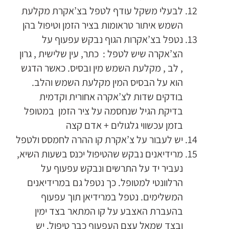
לבעלי משקל עודף לטפל בצ’אקרת מקלעת
השמש איתור טראומות בציר הזמן וטיפול בהן
נטפל בצ’אקרות הגוף נבקש עפעוף על
הצ’אקרה שיש לטפל : כתר, עין שלישית , גרון
, לב , מקלעת השמש מין ובסיס. כאשר הדגש
הוא על הבסיס המין מקלעת השמש והלב.
בודקים שדות לצ’אקרה אחורית וקדמית
בדיקת הגיל שנחסמה על ציר הזמן במטופל
בזמן עכשווי גלגולים + אדם קצה
יש לעבור על צ’אקרת קו ההרה לחמסס ולטפל
מרידיאנים נבקש שהטיפול יכנס בשעות השיא,
נעביר יד על התרשים ונבקש עפעוף על
הרלוונטי למטופל. כך נטפל גם במרידיאנים
המשלימים. נטפל במרידיאן תוך עפעוף
בהעברת האצבע על קו המתאר בצד ימין
ובצד שמאל עצם העפעוף כבר טיפול. יש