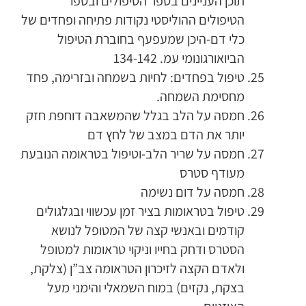
תוכן העניינים בספר הטיפולים ובספר
הטיפולים ההוליסטי נקודות פתיחה ופחדים של
כלי דם-היכן שמעפעף בחוברת הטיפול
הביואורגונומי עמ. 134-142
טיפול בפחדים: לחיות בשמחה ובזרימה, פחד
מחסימת השמחה.
חמסה על הלב בגלל שהמשאבה דוחפת חזק
יותר את הדם במצב של לחץ דם
חמסה על שריר הלב-וטיפול בטראומה הנובעת
מעודף סטרס
חמסה על דום נשימה
טיפול בטראומות בציר זמן עכשווי ובגלגולים
קודמים ובאנשי קצה של המטופל לנושא
הסטרס ודחק בחייו וניקוי טראומות למטופל
ולאדם הקצה לזיכרון הטראומה צב”ן (צלקת,
בצקת, נקזים) במוח השמאלי והימני מעל