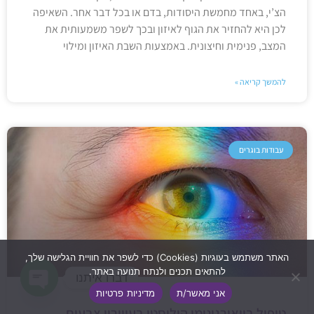
הצ’י, באחד מחמשת היסודות, בדם או בכל דבר אחר. השאיפה
לכן היא להחזיר את הגוף לאיזון ובכך לשפר משמעותית את
המצב, פנימית וחיצונית. באמצעות השבת האיזון ומילוי
להמשך קריאה »
עבודות בוגרים
האתר משתמש בעוגיות (Cookies) כדי לשפר את חוויית הגלישה שלך,
להתאים תכנים ולנתח תנועה באתר.
דברו איתנו
אני מאשר/ת
מדיניות פרטיות
Open
טיפול ביואורגונומי הוליסטי בעיוורון צבעים