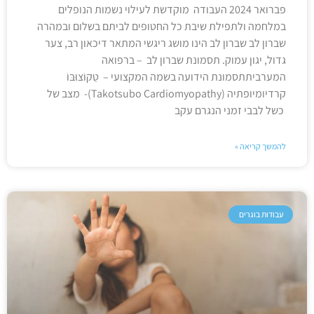
פברואר 2024 העבודה מוקדשת לעילוי נשמות הנופלים
במלחמה ולתפילת שיבת כל החטופים לביתם בשלום ובמהרה
שברון לב שברון לב הינו מושג ריגשי המתאר דיכאון רב, צער
גדול, יגון עמוק. תסמונת שברון לב – ברפואה
המערביתתסמונת הידועה בשמה המקצועי – טַקוֹצוּבּוֹ
קרדיומיופתיה (Takotsubo Cardiomyopathy)- מצב של
כשל לבבי זמני הנגרם עקב
להמשך קריאה »
עבודות בוגרים