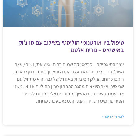
טיפול ביו-אורגונומי הוליסטי בשילוב עם סו-ג’וק
באישיאס – נורית אלטמן
עצב הסיאטיקה – סכיאטיקה שמות רבים: אישיאס/ נשית/ עצב
השת/ גיד. עצב זה הוא העצב העבה והארוך ביותר בגוף האדם.
רוחבו כרוחב החלק הכי גדול באגודל של גבר. הוא מתחיל עם
שני סיבי עצב היוצאים מהגב התחתון מבין החוליות L4-L5 משני
צדי עמוד השדרה. בהמשך מתחברים אליו מתחת לשריר
הפיריפורמיס השריר האגסי הנמצא בעכוז, מתחת
להמשך קריאה »