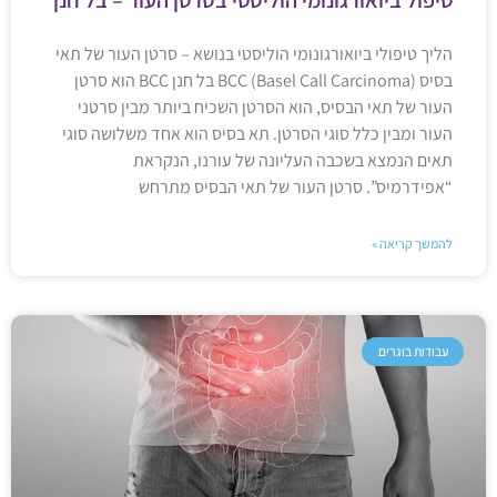
הליך טיפולי ביואורגונומי הוליסטי בנושא – סרטן העור של תאי
בסיס BCC (Basel Call Carcinoma) בל חנן BCC הוא סרטן
העור של תאי הבסיס, הוא הסרטן השכיח ביותר מבין סרטני
העור ומבין כלל סוגי הסרטן. תא בסיס הוא אחד משלושה סוגי
תאים הנמצא בשכבה העליונה של עורנו, הנקראת
“אפידרמיס”. סרטן העור של תאי הבסיס מתרחש
להמשך קריאה »
עבודות בוגרים