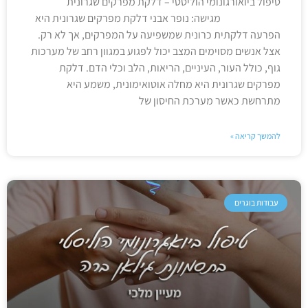
טיפול ביואורגונומי הוליסטי – דלקת מפרקים שגרונית
מגישה: נופר אבני דלקת מפרקים שגרונית היא
הפרעה דלקתית כרונית שמשפיעה על המפרקים, אך לא רק.
אצל אנשים מסוימים המצב יכול לפגוע במגוון רחב של מערכות
גוף, כולל העור, העיניים, הריאות, הלב וכלי הדם. דלקת
מפרקים שגרונית היא מחלה אוטואימונית, משמע היא
מתרחשת כאשר מערכת החיסון של
להמשך קריאה »
עבודות בוגרים