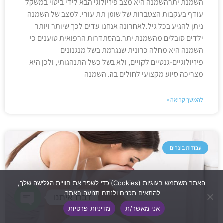
השמנת יתרהשמנה היא מצב פיזיולוגי הבא לידי ביטוי במשקל
עודף בעקבות הצטברות של שומן תת עורי. למצב של השמנה
ניתן להגיע בכל גיל.לאחרונה אנחנו עדים לכך שיותר ויותר
ילדים סובלים מהשמנת יתר.בהסתדרות הרפואית טוענים כי
השמנה היא מחלה כרונית שנגרמת בשל מנגנונים
פיזיולוגיים-גנטיים לקויים, ולא בשל כשל התנהגותי, ולכן היא
מצריכה סיוע מקצועי לחולים בה. השמנה
להמשך קריאה »
עבודות בוגרים
האתר משתמש בעוגיות (Cookies) כדי לשפר את חוויית הגלישה שלך,
להתאים תכנים ולנתח תנועה באתר.
דברו איתנו
אני מאשר/ת
מדיניות פרטיות
Open