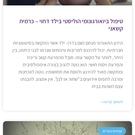
טיפול ביואורגונומי הוליסטי בילד דחוי – כרמית
קשאני
הידע התאורטי מנחם (שם בדוי)- ילד אשר התקשה בסיטואציות
חברתיות. יכול להיכנס למריבות וויכוחים שגרמו לבני כיתתו, בין
היתר, לוותר על הקשר עמו. סובל מהפרעת קשב וריכוז
והפרעת ויסות חושי. הוא נוטה להגיב בצורה אימפולסיבית
ומתקשה מאוד להירגע ולווסת את תחושותיו. נוטה לווכחנות
ומרבה לתפוס אירועים ב”שחור או לבן”. אין אמצע. להבנתו
עצם השהות בבית
להמשך קריאה »
עבודות בוגרים