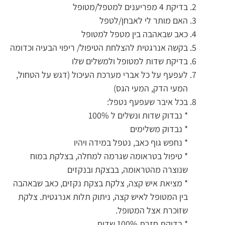
בדיקת 4 מפריענים למטפל/מטופל
האם מותר לי לאבחן/לטפל
כאב שבאהבה בין מטפל למטופל
בקשה אנרגטית להצלחת הטיפול/ ריפוי הבעיה וכדומה
בדיקת שדות למטופל ולמשלים שלו
לעפעף על כל אברי מערכת העיכול (דגש על הטחול,
המעי הדק, המעי הגס)
בכל איבר שעפעף נטפל:
* נבדוק שדות ונשלים ל 100%
* נבדוק משלימים
* נחפש גוף כאב, נטפל במידה ויהיו
* טיפול בטראומה שגרמה למחלה, בצלקת במוח
שנוצרה מהטראומה, בבצקת ובנקזים
* מציאת איש קצה, צלקת בצקת נקזים, כאב שבאהבה
בין המטופל לאיש קצה, ניתוק תלות אנרגטית. צלקת
שזוכרת אצל המטופל.
* בדיקת חזרת 100% שדות.