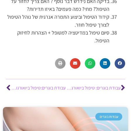
בדיקה האם נידרש דבר נוסף ? האם צריך לחזור על
הטיפול? מתי? כמה פעמים? באיזו תדירות?
קידוד הטיפול וביצוע התמרה אנרגית של נוהל הטיפול
לצורך טיפול חוזר.
סיום טיפול במדיטציה למטופל + הצהרות לחיזוק
הטיפול.
עבודת בוגרים: טיפול ביואורגונומי בטינטון – ד”ר קרין שוורץ
עבודת בוגרים:טיפול ביואורגונומי באבני כיס מרה – נינה בלייס
עבודות בוגרים