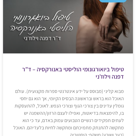
טיפול ביואורגונומי הוליסטי באנורקסיה – ד”ר
דפנה וילוז’ני
מבוא קליני (מבוסס על ידע אינטרנטי ספרות מקצועית). עולם
האוכל הוא בראש ובראשונה הבסיס הקיומי, אך הוא גם יחסי
גומלין עדינים בין צורכי הגוף וצורכי הנפש. לאוכל, להתעסקות
בו, להימצאות בדיאטות, ואפילו לעצם הרזון/ההשמנה יש
לעתים תפקידים רגשיים הטבועים עמוק באדם, עד כי הוא
מתקשה להתנתק מתמיכתם ומתקשה לחיות בלעדיהם. האוכל
(רעב ושובע) משקף: היסטוריה