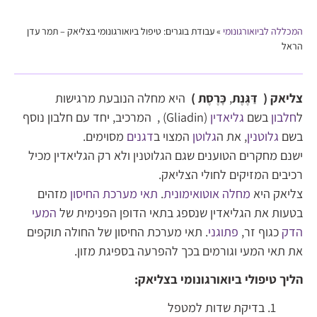
המכללה לביואורגונומי
»
עבודת בוגרים: טיפול ביואורגונומי בצליאק – תמר עדן
הראל
צליאק (
דַּגֶּנֶת
,
כָּרֶסֶת )
היא מחלה הנובעת מרגישות
ל
חלבון
בשם
גליאדין
(Gliadin) , המרכיב, יחד עם חלבון נוסף
בשם
גלוטנין
, את ה
גלוטן
המצוי ב
דגנים
מסוימים.
ישנם מחקרים הטוענים שגם הגלוטנין ולא רק הגליאדין מכיל
רכיבים המזיקים לחולי הצליאק.
צליאק היא
מחלה אוטואימונית
.
תאי
מערכת החיסון
מזהים
בטעות את הגליאדין שנספג בתאי הדופן הפנימית של
המעי
הדק
כגוף זר,
פתוגני
. תאי מערכת החיסון של החולה תוקפים
את תאי המעי וגורמים בכך להפרעה בספיגת מזון.
הליך טיפולי ביואורגונומי בצליאק:
בדיקת שדות למטפל