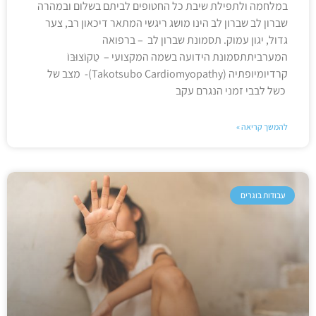
במלחמה ולתפילת שיבת כל החטופים לביתם בשלום ובמהרה
שברון לב שברון לב הינו מושג ריגשי המתאר דיכאון רב, צער
גדול, יגון עמוק. תסמונת שברון לב – ברפואה
המערביתתסמונת הידועה בשמה המקצועי – טַקוֹצוּבּוֹ
קרדיומיופתיה (Takotsubo Cardiomyopathy)- מצב של
כשל לבבי זמני הנגרם עקב
להמשך קריאה »
עבודות בוגרים