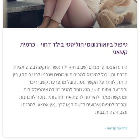
טיפול ביואורגונומי הוליסטי בילד דחוי – כרמית
קשאני
הידע התאורטי מנחם (שם בדוי)- ילד אשר התקשה בסיטואציות
חברתיות. יכול להיכנס למריבות וויכוחים שגרמו לבני כיתתו, בין
היתר, לוותר על הקשר עמו. סובל מהפרעת קשב וריכוז
והפרעת ויסות חושי. הוא נוטה להגיב בצורה אימפולסיבית
ומתקשה מאוד להירגע ולווסת את תחושותיו. נוטה לווכחנות
ומרבה לתפוס אירועים ב”שחור או לבן”. אין אמצע. להבנתו
עצם השהות בבית
להמשך קריאה »