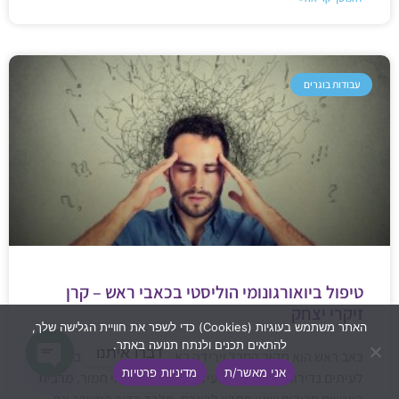
עבודות בוגרים
טיפול ביואורגונומי הוליסטי בכאבי ראש – קרן
זיקרי יצחק
האתר משתמש בעוגיות (Cookies) כדי לשפר את חוויית הגלישה שלך,
להתאים תכנים ולנתח תנועה באתר.
דברו איתנו
כאב ראש הוא מקור הסבל וירידה באיכות החיים הנפוץ ביותר.
אני מאשר/ת
מדיניות פרטיות
לעיתים נדירות, כאב ראש מעיד על מצב בריאותי חמור. מרבית
Open