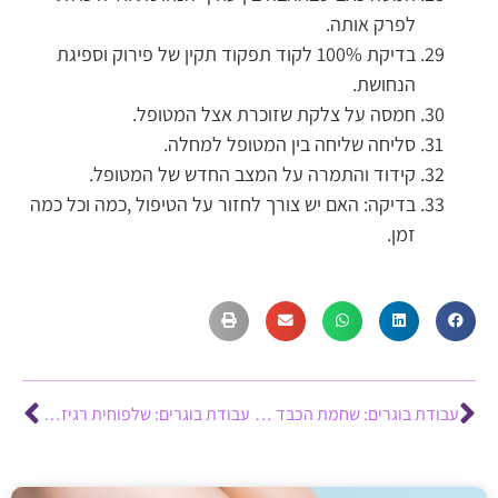
לפרק אותה.
בדיקת 100% לקוד תפקוד תקין של פירוק וספיגת
הנחושת.
חמסה על צלקת שזוכרת אצל המטופל.
סליחה שליחה בין המטופל למחלה.
קידוד והתמרה על המצב החדש של המטופל.
בדיקה: האם יש צורך לחזור על הטיפול ,כמה וכל כמה
זמן.
עבודת בוגרים: שחמת הכבד – תרגום מחלה לשפת ביואורגונומי – שרה לבנה
עבודת בוגרים: שלפוחית רגיזה (OAB – (Overactive Bladder תרגום תסמונת לביואורגונומי – מנדי ליבנה