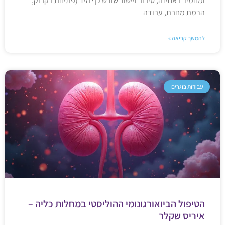
ומחמיר באחיזה, סיבוב ויישור שורש כף היד (פתיחת בקבוק,
הרמת מחבת, עבודה
להמשך קריאה »
עבודות בוגרים
הטיפול הביואורגונומי ההוליסטי במחלות כליה –
איריס שקלר