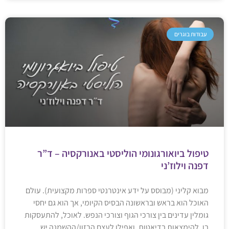
עבודות בוגרים
טיפול ביואורגונומי הוליסטי באנורקסיה – ד”ר
דפנה וילוז’ני
מבוא קליני (מבוסס על ידע אינטרנטי ספרות מקצועית). עולם
האוכל הוא בראש ובראשונה הבסיס הקיומי, אך הוא גם יחסי
גומלין עדינים בין צורכי הגוף וצורכי הנפש. לאוכל, להתעסקות
בו, להימצאות בדיאטות, ואפילו לעצם הרזון/ההשמנה יש