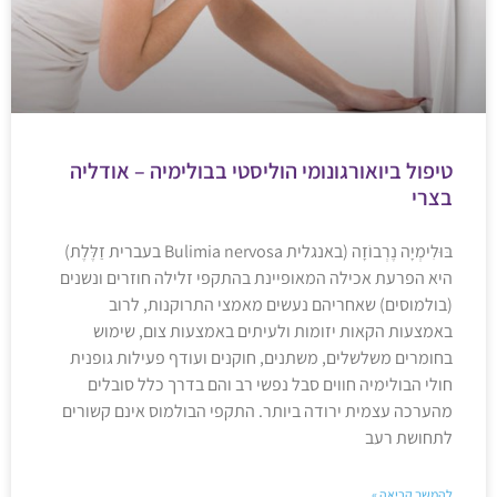
טיפול ביואורגונומי הוליסטי בבולימיה – אודליה
בצרי
בּוּלִימְיָה נֶרְבוֹזָה (באנגלית Bulimia nervosa בעברית זַלֶּלֶת)
היא הפרעת אכילה המאופיינת בהתקפי זלילה חוזרים ונשנים
(בולמוסים) שאחריהם נעשים מאמצי התרוקנות, לרוב
באמצעות הקאות יזומות ולעיתים באמצעות צום, שימוש
בחומרים משלשלים, משתנים, חוקנים ועודף פעילות גופנית
חולי הבולימיה חווים סבל נפשי רב והם בדרך כלל סובלים
מהערכה עצמית ירודה ביותר. התקפי הבולמוס אינם קשורים
לתחושת רעב
להמשך קריאה »