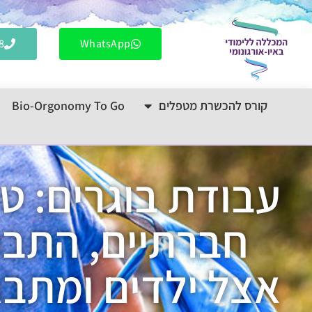
לתוכן
8
WhatsApp
קורס להכשרת מטפלים
Bio-Orgonomy To Go
עבודת בוגרים: טי
חברתיים, התבו
אצל ילדים ומתבג