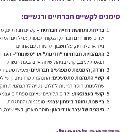
סימנים לקשיים חברתיים ורגשיים:
בדידות ותחושת דחייה חברתית
– קשיים חברתיים, מג
ילדים שחוו חרם חברתי, הצקות תכופות, או ילדים המ
נייד או טלוויזיה, על חשבון תקשורת עם אחרים
התנהגויות חברתיות “חריגות” או “משונות”
– הערות
תואמת למצב, קושי בניהול שיחה או בהבעת רגשות
חרדה, הימנעות ממפגשים חברתיים
(ואפילו משפחתי
קשיי התנהגות מתמשכים:
התנהגות מרדנית, קושי לק
שתלטנות, חוסר רגישות לזולת, ונטייה להתנהגויות תוק
קושי בעצמאות:
ילדים תלותיים שאינם מפתחים עצמאו
ביישנות וחוסר ביטחון עצמי:
מופנמות והסתגרות
סימנים של עצב או דיכאון:
חוסר תיאבון, קשיי שינה, 