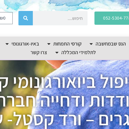
₪
0
052-5304-77
הנס שבמחשבה
קורסי התמחות
באיו-אורגונומי
לתלמידי המכללה
צרו קשר
פול ביואורגונומי ק
דדות ודחייה חברת
רים – ורד קסטל- 