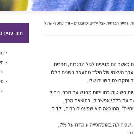
דות ודחייה חברתית אצל ילדים ומתבגרים – ורד קסטל- שתיל
תוכן עניינים
סי
הק
ם כאשר הם מגיעים לגיל הבגרות, חברים
 הערך העצמי של הילד מתעצב בשנים הללו
ומקבוצת השווים שלו.
סי
ות פשוטות כמו ייזום מפגש עם חבר, ניהול
שה עד בלתי אפשרית. כתוצאה מכך,
ותיים”. התוצאה היא שפעמים רבות, ילדים
על פי המחקרים, חרדה חברתית מתפתחת בין הגילאים 8 ל-15. שכיחותה באוכלוסייה עומדת על 7%,