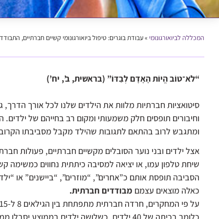
המכללה לביואורגונומי
»
עבודת בוגרים: טיפול ביואורגונומי קשיים חברתיים, התבוד
“לֹא־טוֹב הֱיוֹת הָאָדָם לְבַדּוֹ” (בראשית, ב’, יח’)
סיטואציות חברתיות מלוות את הילדים שלנו לכל אורך הדרך, ג
וחיבורים תופסים חלק משמעותי ומקום רב בחייהם של ילדים.
ומתגבש לרוב בהתאם לתגובות שהילד מקבל מסביבתו הקרובה 
אצל ילדים ובני נוער הסובלים מקשיים חברתיים, פעולות חברתי
שיחת טלפון עמו, או יציאה למסיבה כיתתית נחווים כמשימה ק
הסביבה תופסת אותם כ”אחרים”, “מוזרים”, “ביישנים” או “ילד
כאלה מוצאים עצמם
מבודדים חברתית.
כלומר בכיתה של 40 ילדים, כשלושה ילדים בממוצע יסבלו ממנה.