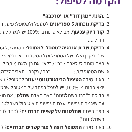
הקדמה לטיפול:
.הגנת “מגן דוד” או “מרכבה”
בדיקת נוכחות 5 מפריענים
למטפל ולמטופל: פיסי, רגשי
קוד דיוק עפעוף.
אם לא פתוח ב-100%
ההוליסטי
בדיקת שדות אנרגיה
למטפל ולמטופל:
חמסה על ערב
שלו, ניקיון הילה של המטפל ושל המשלים האנרגטי של
האם מותר לי לאבחן? “כן”/ “לא”, אם כן, האם מותר לי 
שם המטופל/ת : ________ זכר / נקבה , תאריך לידה:
באיזו מידה
הטיפול הביואורגונומי יעזור
יוצא פחות מ-100%, יש לטפל בפחד של המטופל שהטיפול יעזור ב-100%
בדיקה ב”ברז השתלטנות” האם האדם
שתלטן
: אם הו
עד שיגמר העפעוף. עצם העפעוף הוא טיפול בשתלטנו
האם קיימת
שתלטנות על קשיים חברתיים
? (פחד לוות
השתלטנות”)
באיזו מידה
המטופל רוצה ליצור קשרים חברתיים