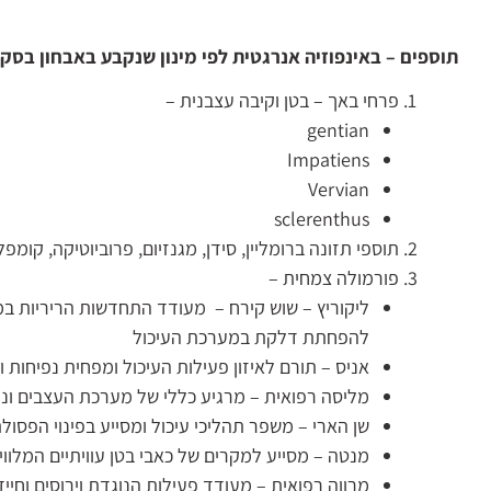
תוספים – באינפוזיה אנרגטית לפי מינון שנקבע באבחון בסק
פרחי באך – בטן וקיבה עצבנית –
gentian
Impatiens
Vervian
sclerenthus
תוספי תזונה ברומליין, סידן, מגנזיום, פרוביוטיקה, קומפלקס ויטמין B
פורמולה צמחית –
ליקוריץ – שוש קירח – מעודד התחדשות הריריות במע
להפחתת דלקת במערכת העיכול
אניס – תורם לאיזון פעילות העיכול ומפחית נפיחות וג
מליסה רפואית – מרגיע כללי של מערכת העצבים ונוג
שן הארי – משפר תהליכי עיכול ומסייע בפינוי הפסו
מנטה – מסייע למקרים של כאבי בטן עוויתיים המלווים
מרווה רפואית – מעודד פעילות הנוגדת וירוסים וחי