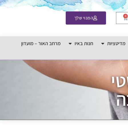
0
המנוי שלך
מדיטציות
חנות באיו
מרחב האור – מועדון
טי
ה