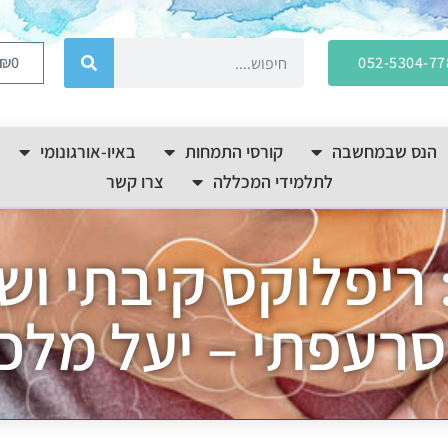
₪
0
052-5304-77
הנס שבמחשבה
קורסי התמחות
באיו-אורגונומי
לתלמידי המכללה
צרו קשר
 ריפלוקס קיבתי וש
רעפתי – יעל מלכ