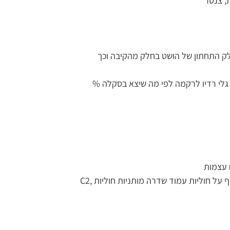
, צנטר
לק התחתון של הושט בחלק מהקיבה וכך
גלי רדיו לרקמה לפי מה שיצא בסקלה %
 עצמות
רצועת הסרעפת – חיבור פלג גוף תחתון וגוף עליון, עפעוף על חוליות עמוד שדרה מותניות חוליות C2,