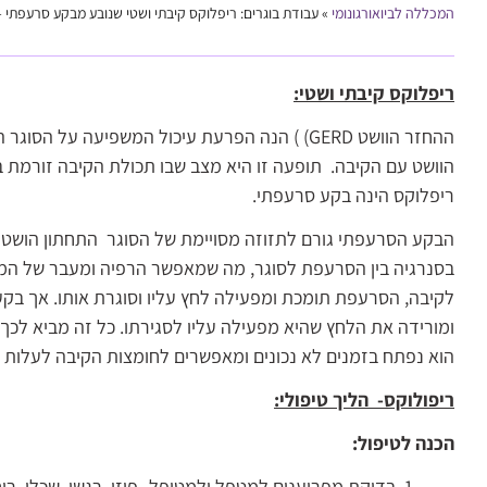
המכללה לביואורגונומי
»
עבודת בוגרים: ריפלוקס קיבתי ושטי שנובע מבקע סרעפתי 
ריפלוקס קיבתי ושטי:
ההחזר הוושט GERD) ) הנה הפרעת עיכול המשפיעה על
הוושט עם הקיבה. תופעה זו היא מצב שבו תכולת הקיבה זורמת ב
ריפלוקס הינה בקע סרעפתי.
הבקע הסרעפתי גורם לתזוזה מסויימת של הסוגר התחתון הושטי 
בסנרגיה בין הסרעפת לסוגר, מה שמאפשר הרפיה ומעבר של המז
לקיבה, הסרעפת תומכת ומפעילה לחץ עליו וסוגרת אותו. אך ב
ומורידה את הלחץ שהיא מפעילה עליו לסגירתו. כל זה מביא לכך
הוא נפתח בזמנים לא נכונים ומאפשרים לחומצות הקיבה לעלות א
ריפולוקס- הליך טיפולי:
הכנה לטיפול:
בדיקת מפריענים למטפל ולמטופל- פיזי, רגשי, שכלי, רוחנ