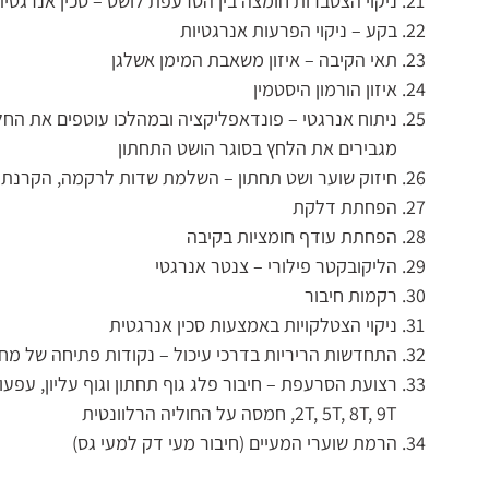
ניקוי הצטברות חומצה בין הסרעפת לושט – סכין אנרגטית
בקע – ניקוי הפרעות אנרגטיות
תאי הקיבה – איזון משאבת המימן אשלגן
איזון הורמון היסטמין
ניתוח אנרגטי – פונדאפליקציה ובמהלכו עוטפים את הח
מגבירים את הלחץ בסוגר הושט התחתון
חיזוק שוער ושט תחתון – השלמת שדות לרקמה, הקרנת 
הפחתת דלקת
הפחתת עודף חומציות בקיבה
הליקובקטר פילורי – צנטר אנרגטי
רקמות חיבור
ניקוי הצטלקויות באמצעות סכין אנרגטית
התחדשות הריריות בדרכי עיכול – נקודות פתיחה של מח
2T, 5T, 8T, 9T, חמסה על החוליה הרלוונטית
הרמת שוערי המעיים (חיבור מעי דק למעי גס)