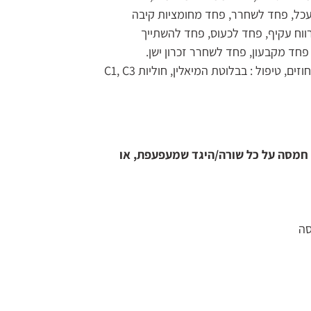
כל, פחד לשחרר, פחד מחומציות קיבה
ווח עקיף, פחד לכעוס, פחד להשתייך
ד מקבעון, פחד לשחרר זכרון ישן.
מיאלין פיזי. אבחון: בדיקה בסקאלה של רמת המיאלין באחוזים, טיפול : בבלוטת המיאלין, חוליות C1, C3
: חמסה על כל שורה/היגד שמעפעפת, או
סה